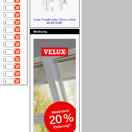
VELUX Jalousetten - Manuell
Enke Polyflexvlies 50cm x 50m
98,00 EUR
*
Werbung
VELUX Ausstiegsfenster
VELUX Rollläden
VELUX Rollläden - Elektro