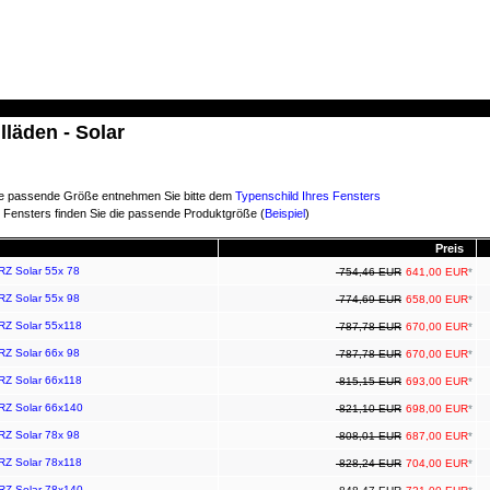
läden - Solar
e passende Größe entnehmen Sie bitte dem
Typenschild Ihres Fensters
 Fensters finden Sie die passende Produktgröße (
Beispiel
)
Preis
RZ Solar 55x 78
754,46 EUR
641,00 EUR
*
RZ Solar 55x 98
774,69 EUR
658,00 EUR
*
ARZ Solar 55x118
787,78 EUR
670,00 EUR
*
RZ Solar 66x 98
787,78 EUR
670,00 EUR
*
ARZ Solar 66x118
815,15 EUR
693,00 EUR
*
ARZ Solar 66x140
821,10 EUR
698,00 EUR
*
RZ Solar 78x 98
808,01 EUR
687,00 EUR
*
ARZ Solar 78x118
828,24 EUR
704,00 EUR
*
ARZ Solar 78x140