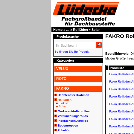
Home
»
…
»
Rollläden
»
Solar
FAKRO Roll
Produktsuche
So finden Sie Ihr Produkt
Bestellhinweis:
Di
Mit der Größe Ihres
Kategorien
Produkte
VELUX
Fakro Rollladen A
ROTO
Fakro Rollladen A
FAKRO
Fakro Rollladen 
Dachfenster+Rahmen
Fakro Rollladen A
Rollläden
Elektro
Fakro Rollladen 
Solar
Markisen/Außenrollos
Fakro Rollladen 
Verdunkelungsrollos
Fakro Rollladen A
Insektenschutzrollos
Bodentreppen
Fakro Rollladen 
Zubehör
Fakro Rollladen 