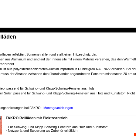
lläden
laden reflektiert Sonnenstrahlen und stellt einen Hitzeschutz dar.
hen aus Aluminium und sind auf der Innenseite mit einem Material versehen, das den Wärmef
eschränkt.
n ist aus polyesterbeschichteten Aluminiumprofilen in Dunkelgrau RAL 7022 erhältlich. Bei d
, muss der Abstand zwischen den übereinander angeordneten Fenstern mindestens 20 cm u
trieb: passend für Schwing- und Klapp-Schwing-Fenster aus Holz.
der Solar: passend für Schwing- und Klapp-Schwing-Fenstern aus Holz und Kunststoff. Nicht 
nungsanleitungen bei FAKRO:
Montageanleitungen
FAKRO Rollläden mit Elektroantrieb
- Für Schwing- und Klapp-Schwing-Fenstern aus Holz und Kunststoff.
- Netzgerät und Steuerung als Zubehör erhältlich.