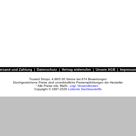
ersand und Zahlung
|
Datenschutz
|
Vertrag widerrufen
|
Unsere AGB
|
Impressu
Trusted Shops:
4.88
/
5.00
Sterne bei
674
Bewertungen
Durchgestrichene Preise sind unverbindliche Preisempfehlungen der Hersteller
*
Alle Preise inkl. MwSt -
zzgl. Versandkosten
Copyright © 1997-2026
Lüdecke Dachbaustoffe