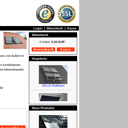
Login
|
Warenkorb
|
Kasse
Warenkorb
0 Artikel:
0,00 EUR
*
luss von Außen in
Angebote
em kombinierten
nd nebeneinander
für
Neue Produkte
VELUX Rollläden