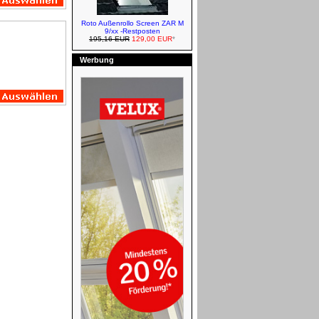
Roto Außenrollo Screen ZAR M
9/xx -Restposten
195,16 EUR
129,00 EUR
*
Werbung
VELUX Verdunkelungsrollos -
Elektro
VELUX Markisen - Solar
VELUX Sichtschutzrollos
VELUX Zubehör - Manuell und
Pflege