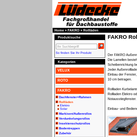
Home
»
FAKRO
»
Rollläden
FAKRO Rol
Produktsuche
So finden Sie Ihr Produkt
Der FAKRO Außenroll
Die Lamellen beste
Kategorien
Scheibenrichtung b
Jeder Außenrolllade
VELUX
Einbau der Fenster
10 cm betragen.
ROTO
Rollladen Kurbelan
FAKRO
Rollladen Elektro o
Dachfenster+Rahmen
Notausstiegfenster.
Rollläden
Elektro
Einbau- und Bedie
Solar
Markisen/Außenrollos
Verdunkelungsrollos
Insektenschutzrollos
Bodentreppen
Zubehör