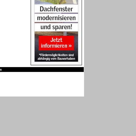
FAKRO Verdunkelungsrollos -
Manuell
m
VELUX Markisen - Manuell
VELUX Rollläden - Solar