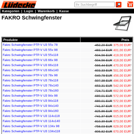
Kategorien
|
Login
|
Warenkorb
|
Kasse
FAKRO Schwingfenster
Produkte
Preis
Fakro Schwingfenster PTP-V U3 55x 78
452,20 EUR
375,00 EUR
*
Fakro Schwingfenster PTP-V U3 55x 98
483,14 EUR
401,00 EUR
*
Fakro Schwingfenster PTP-V U3 55x118
504,56 EUR
419,00 EUR
*
Fakro Schwingfenster PTP-V U3 66x 98
504,56 EUR
419,00 EUR
*
Fakro Schwingfenster PTP-V U3 66x118
566,44 EUR
470,00 EUR
*
Fakro Schwingfenster PTP-V U3 66x140
603,33 EUR
501,00 EUR
*
Fakro Schwingfenster PTP-V U3 78x 98
549,78 EUR
456,00 EUR
*
Fakro Schwingfenster PTP-V U3 78x118
597,38 EUR
496,00 EUR
*
Fakro Schwingfenster PTP-V U3 78x140
653,31 EUR
542,00 EUR
*
Fakro Schwingfenster PTP-V U3 78x160
724,71 EUR
602,00 EUR
*
Fakro Schwingfenster PTP-V U3 94x 98
689,01 EUR
572,00 EUR
*
Fakro Schwingfenster PTP-V U3 94x118
689,01 EUR
572,00 EUR
*
Fakro Schwingfenster PTP-V U3 94x140
741,37 EUR
615,00 EUR
*
Fakro Schwingfenster PTP-V U3 94x160
825,86 EUR
685,00 EUR
*
Fakro Schwingfenster PTP-V U3 114x118
741,37 EUR
615,00 EUR
*
Fakro Schwingfenster PTP-V U3 114x140
810,39 EUR
673,00 EUR
*
Fakro Schwingfenster PTP-V U3 134x 98
758,03 EUR
629,00 EUR
*
Fakro Schwingfenster PTP-V U3 134x118
806,82 EUR
670,00 EUR
*