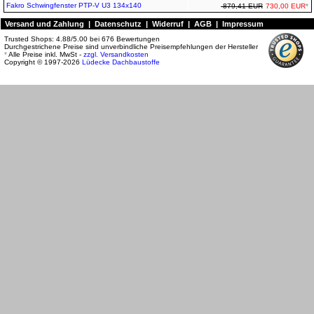
Fakro Schwingfenster PTP-V U3 134x140
879,41 EUR
730,00 EUR
*
Versand und Zahlung
|
Datenschutz
|
Widerruf
|
AGB
|
Impressum
Trusted Shops:
4.88
/
5.00
bei
676
Bewertungen
Durchgestrichene Preise sind unverbindliche Preisempfehlungen der Hersteller
*
Alle Preise inkl. MwSt -
zzgl. Versandkosten
Copyright © 1997-2026
Lüdecke Dachbaustoffe