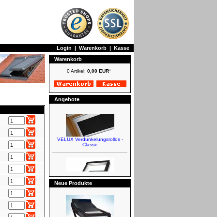
Login
|
Warenkorb
|
Kasse
Warenkorb
0 Artikel:
0,00 EUR
*
Angebote
VELUX Verdunkelungsrollos -
Classic
Neue Produkte
FAKRO Schwingfenster