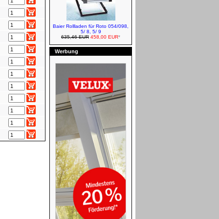
Baustoffe
Baier Rollladen für Roto 054/098,
5/ 8, 5/ 9
635,46 EUR
458,00 EUR
*
Werbung
FAKRO Verdunkelungsrollos -
Manuell
VELUX Zubehör - Elektro und
Solar
VELUX Markisen - Elektro