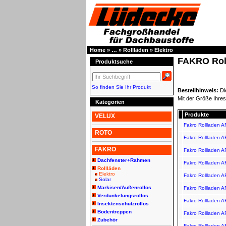
Home
»
…
»
Rollläden
»
Elektro
FAKRO Roll
Produktsuche
So finden Sie Ihr Produkt
Bestellhinweis:
Di
Mit der Größe Ihres
Kategorien
Produkte
VELUX
Fakro Rollladen A
ROTO
Fakro Rollladen A
FAKRO
Fakro Rollladen 
Dachfenster+Rahmen
Fakro Rollladen A
Rollläden
Elektro
Fakro Rollladen 
Solar
Markisen/Außenrollos
Fakro Rollladen 
Verdunkelungsrollos
Fakro Rollladen A
Insektenschutzrollos
Bodentreppen
Fakro Rollladen 
Zubehör
Fakro Rollladen 