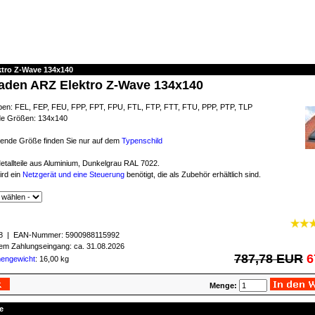
ktro Z-Wave 134x140
laden ARZ Elektro Z-Wave 134x140
ypen: FEL, FEP, FEU, FPP, FPT, FPU, FTL, FTP, FTT, FTU, PPP, PTP, TLP
de Größen: 134x140
ende Größe finden Sie nur auf dem
Typenschild
etallteile aus Aluminium, Dunkelgrau RAL 7022.
ird ein
Netzgerät und eine Steuerung
benötigt, die als Zubehör erhältlich sind.
8
| EAN-Nummer:
5900988115992
igem Zahlungseingang: ca. 31.08.2026
787,78 EUR
6
mengewicht
: 16,00 kg
Menge:
e