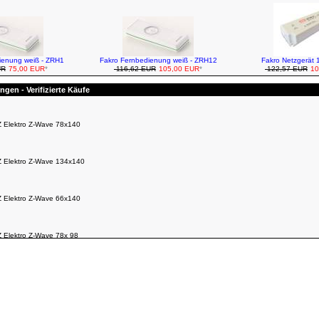
ienung weiß - ZRH1
Fakro Fernbedienung weiß - ZRH12
Fakro Netzgerät 
UR
75,00 EUR
*
116,62 EUR
105,00 EUR
*
122,57 EUR
10
gen - Verifizierte Käufe
Z Elektro Z-Wave 78x140
Z Elektro Z-Wave 134x140
Z Elektro Z-Wave 66x140
Z Elektro Z-Wave 78x 98
Z Elektro Z-Wave 134x140
ne wieder DANKE
Z Elektro Z-Wave 55x118