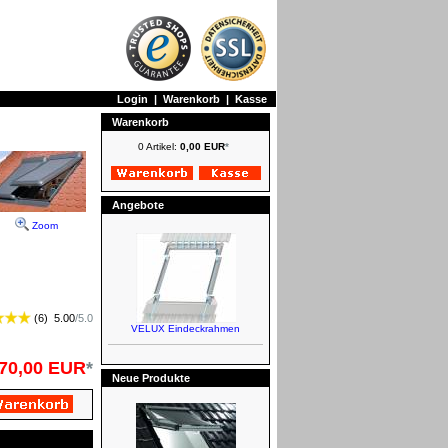
Login
|
Warenkorb
|
Kasse
Warenkorb
0 Artikel:
0,00 EUR
*
Angebote
Zoom
(
6
)
5.00
/
5.0
70,00 EUR
*
Neue Produkte