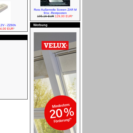
VELUX Eindeckrahmen
Roto Außenrollo Screen ZAR M
9/xx -Restposten
195,16 EUR
129,00 EUR
*
Werbung
12V - ZZ60h
4,00 EUR
*
VELUX Jalousetten - Manuell
Baier Rollläden für ROTO
FAKRO Verdunkelungsrollos