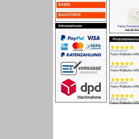
BAIER
BAUSTOFFE
Informationen
Fakro Fernbed
83,30 E
Produktbewertun
25.08.2025
Fakro Rollladen AR
07.07.2025
Fakro Rollladen AR
07.07.2025
Fakro Rollladen AR
19.08.2024
Fakro Rollladen AR
12.07.2024
Fakro Rollladen AR
Alles bestens Ger
26.09.2019
Fakro Rollladen AR