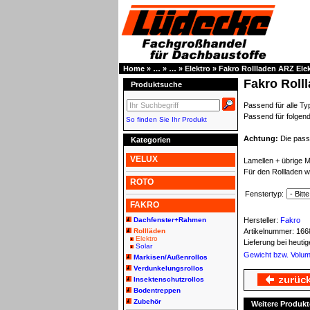
Home
»
…
»
…
»
Elektro
»
Fakro Rollladen ARZ Ele
Fakro Roll
Produktsuche
Passend für alle T
Passend für folgen
So finden Sie Ihr Produkt
Achtung:
Die pass
Kategorien
VELUX
Lamellen + übrige M
Für den Rollladen w
ROTO
Fenstertyp:
FAKRO
Dachfenster+Rahmen
Hersteller:
Fakro
Rollläden
Artikelnummer:
166
Elektro
Lieferung bei heut
Solar
Gewicht bzw. Volu
Markisen/Außenrollos
Verdunkelungsrollos
Insektenschutzrollos
Bodentreppen
Zubehör
Weitere Produkt