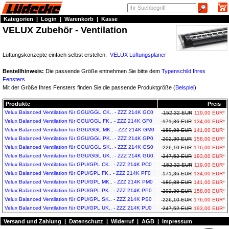
Kategorien
|
Login
|
Warenkorb
|
Kasse
VELUX Zubehör - Ventilation
Lüftungskonzepte einfach selbst erstellen:
VELUX Lüftungsplaner
Bestellhinweis:
Die passende Größe entnehmen Sie bitte dem
Typenschild Ihres
Fensters
Mit der Größe Ihres Fensters finden Sie die passende Produktgröße (
Beispiel
)
Produkte
Preis
Velux Balanced Ventilation für GGU/GGL CK.. - ZZZ 214K GC0
152,32 EUR
119,00 EUR
*
Velux Balanced Ventilation für GGU/GGL FK.. - ZZZ 214K GF0
171,36 EUR
134,00 EUR
*
Velux Balanced Ventilation für GGU/GGL MK.. - ZZZ 214K GM0
180,88 EUR
141,00 EUR
*
Velux Balanced Ventilation für GGU/GGL PK.. - ZZZ 214K GP0
202,30 EUR
158,00 EUR
*
Velux Balanced Ventilation für GGU/GGL SK.. - ZZZ 214K GS0
226,10 EUR
176,00 EUR
*
Velux Balanced Ventilation für GGU/GGL UK.. - ZZZ 214K GU0
247,52 EUR
193,00 EUR
*
Velux Balanced Ventilation für GPU/GPL CK.. - ZZZ 214K PC0
152,32 EUR
119,00 EUR
*
Velux Balanced Ventilation für GPU/GPL FK.. - ZZZ 214K PF0
171,36 EUR
134,00 EUR
*
Velux Balanced Ventilation für GPU/GPL MK.. - ZZZ 214K PM0
180,88 EUR
141,00 EUR
*
Velux Balanced Ventilation für GPU/GPL PK.. - ZZZ 214K PP0
202,30 EUR
158,00 EUR
*
Velux Balanced Ventilation für GPU/GPL SK.. - ZZZ 214K PS0
226,10 EUR
176,00 EUR
*
Velux Balanced Ventilation für GPU/GPL UK.. - ZZZ 214K PU0
247,52 EUR
193,00 EUR
*
Versand und Zahlung
|
Datenschutz
|
Widerruf
|
AGB
|
Impressum