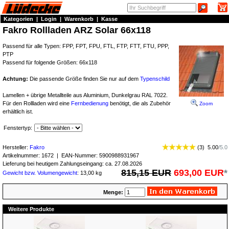
Kategorien
|
Login
|
Warenkorb
|
Kasse
Fakro Rollladen ARZ Solar 66x118
Passend für alle Typen: FPP, FPT, FPU, FTL, FTP, FTT, FTU, PPP,
PTP
Passend für folgende Größen: 66x118
Achtung:
Die passende Größe finden Sie nur auf dem
Typenschild
Lamellen + übrige Metallteile aus Aluminium, Dunkelgrau RAL 7022.
Für den Rollladen wird eine
Fernbedienung
benötigt, die als Zubehör
Zoom
erhältlich ist.
Fenstertyp:
Hersteller:
Fakro
(
3
)
5.00
/
5.0
Artikelnummer:
1672
| EAN-Nummer:
5900988931967
Lieferung bei heutigem Zahlungseingang: ca. 27.08.2026
815,15 EUR
693,00 EUR
*
Gewicht bzw. Volumengewicht
: 13,00 kg
Menge:
Weitere Produkte