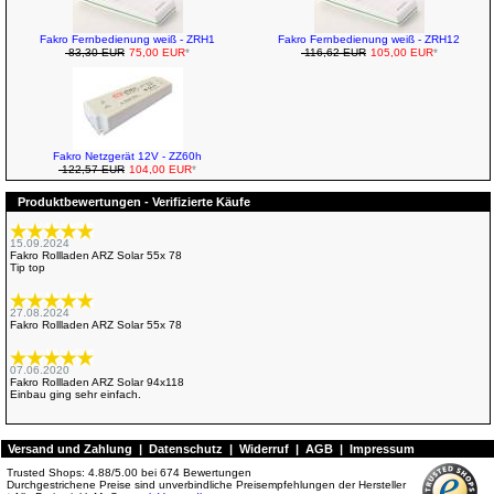
Fakro Fernbedienung weiß - ZRH1
Fakro Fernbedienung weiß - ZRH12
83,30 EUR
75,00 EUR
*
116,62 EUR
105,00 EUR
*
Fakro Netzgerät 12V - ZZ60h
122,57 EUR
104,00 EUR
*
Produktbewertungen - Verifizierte Käufe
15.09.2024
Fakro Rollladen ARZ Solar 55x 78
Tip top
27.08.2024
Fakro Rollladen ARZ Solar 55x 78
07.06.2020
Fakro Rollladen ARZ Solar 94x118
Einbau ging sehr einfach.
Versand und Zahlung
|
Datenschutz
|
Widerruf
|
AGB
|
Impressum
Trusted Shops:
4.88
/
5.00
bei
674
Bewertungen
Durchgestrichene Preise sind unverbindliche Preisempfehlungen der Hersteller