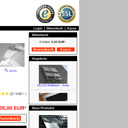
Login
|
Warenkorb
|
Kasse
Warenkorb
0 Artikel:
0,00 EUR
*
Angebote
Zoom
(
2
)
5.00
/
5.0
05,00 EUR
*
Neue Produkte
VELUX Rollläden - Solar