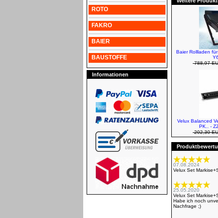
Weitere Produkt
ROTO
FAKRO
BAIER
Baier Rollladen fü
BAUSTOFFE
Y6
788,97 E
Informationen
Velux Balanced V
PK.. - 
202,30 E
Produktbewertun
07.08.2024
Velux Set Markise+
25.05.2020
Velux Set Markise+
Habe ich noch unve
Nachfrage ;)