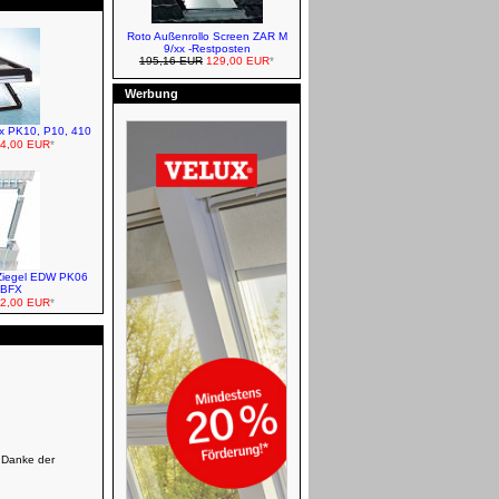
Roto Außenrollo Screen ZAR M
9/xx -Restposten
195,16 EUR
129,00 EUR
*
VELUX Verdunkelungsrollos -
Classic
Werbung
lux PK10, P10, 410
4,00 EUR
*
VELUX Verdunkelungsrollos -
Solar
Ziegel EDW PK06
. BFX
2,00 EUR
*
Roto Rollläden - Elektro
Roto Rollläden - Solar Funk
 Danke der