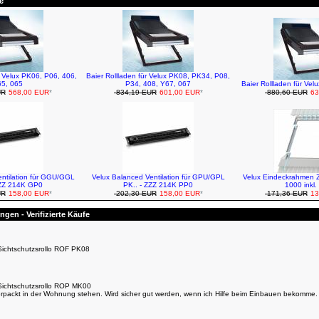
e
r Velux PK06, P06, 406,
Baier Rollladen für Velux PK08, PK34, P08,
5, 065
P34, 408, Y67, 067
Baier Rollladen für Ve
UR
568,00 EUR
*
834,19 EUR
601,00 EUR
*
880,60 EUR
63
entilation für GGU/GGL
Velux Balanced Ventilation für GPU/GPL
Velux Eindeckrahmen 
ZZZ 214K GP0
PK.. - ZZZ 214K PP0
1000 inkl
UR
158,00 EUR
*
202,30 EUR
158,00 EUR
*
171,36 EUR
13
gen - Verifizierte Käufe
Sichtschutzsrollo ROF PK08
Sichtschutzsrollo ROP MK00
rpackt in der Wohnung stehen. Wird sicher gut werden, wenn ich Hilfe beim Einbauen bekomme.