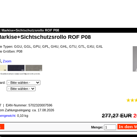
t Markise+Sichtschutzsrollo ROF P08
Markise+Sichtschutzsrollo ROF P08
ende Typen: GGU, GGL, GPU, GPL, GHU, GHL, GTU, GTL, GXU, GXL
de Größen: P08
Zoom
ard:
7
| EAN-Nummer:
5702320007596
igem Zahlungseingang: ca. 17.08.2026
277,27 EUR
2
mengewicht
: 0,10 kg
Menge: