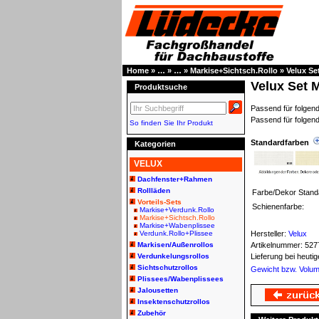
Home
»
…
»
…
»
Markise+Sichtsch.Rollo
»
Velux Se
Velux Set 
Produktsuche
Passend für folg
Passend für folgen
So finden Sie Ihr Produkt
Standardfarben
Kategorien
VELUX
Dachfenster+Rahmen
Rollläden
Farbe/Dekor Stand
Vorteils-Sets
Schienenfarbe:
Markise+Verdunk.Rollo
Markise+Sichtsch.Rollo
Markise+Wabenplissee
Verdunk.Rollo+Plissee
Hersteller:
Velux
Markisen/Außenrollos
Artikelnummer:
527
Verdunkelungsrollos
Lieferung bei heut
Sichtschutzrollos
Gewicht bzw. Volu
Plissees/Wabenplissees
Jalousetten
Insektenschutzrollos
Zubehör