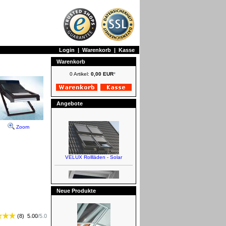
Login
|
Warenkorb
|
Kasse
Warenkorb
0 Artikel:
0,00 EUR
*
Angebote
Zoom
VELUX Rollläden - Solar
Neue Produkte
(
8
)
5.00
/
5.0
VELUX Verdunkelungsrollos -
Elektro