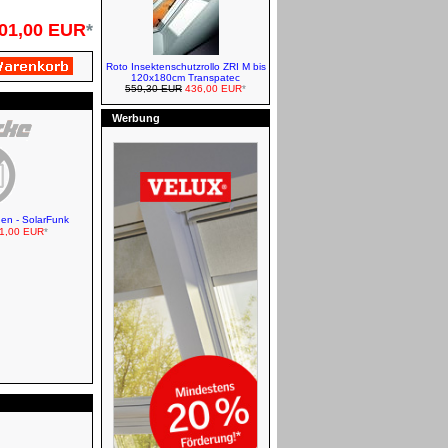
01,00 EUR
*
Roto Insektenschutzrollo ZRI M bis
120x180cm Transpatec
559,30 EUR
436,00 EUR
*
Werbung
VELUX Sichtschutzrollos -
Manuell
den - SolarFunk
1,00 EUR
*
FAKRO Klapp-Schwingfenster
Abdichtung
Roto Dachfenster und
Eindeckrahmen