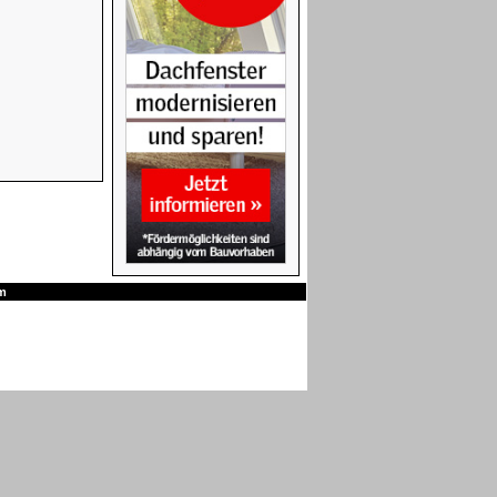
Baier Rollläden für FAKRO
Baier Rollläden für ROTO
m
VELUX Verdunkelungsrollos
n gut aus. Also:
VELUX Klapp-Schwingfenster