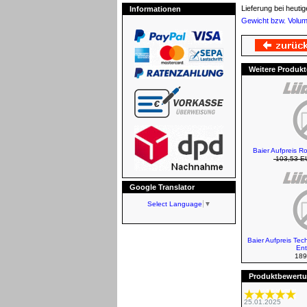
Lieferung bei heut
Informationen
Gewicht bzw. Volu
Weitere Produkt
Baier Aufpreis Ro
103,53 E
Google Translator
Select Language
▼
Baier Aufpreis Te
Ent
189
Produktbewertun
25.01.2025