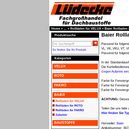
Home
»
…
»
Rollläden für VELUX
»
Baier Rollladen 
Baier Rolll
Produktsuche
Passend für folge
VL, VK, VKU, VT, V
So finden Sie Ihr Produkt
Passend für folgen
Kategorien
In der Standardausf
VELUX
Die Kurbelbedienun
Gegen Aufpreis wird
ROTO
Farbe für Fenstergr
FAKRO
Farbe für Fensterg
Farbe für Fensterg
BAIER
ACHTUNG:
Dieses 
Rollläden für VELUX
Rollläden für ROTO
Teilen Sie uns bitt
Rollläden für FAKRO
Hier finden Sie T
Zubehör
BAUSTOFFE
Hersteller:
Baier
Artikelnummer:
367