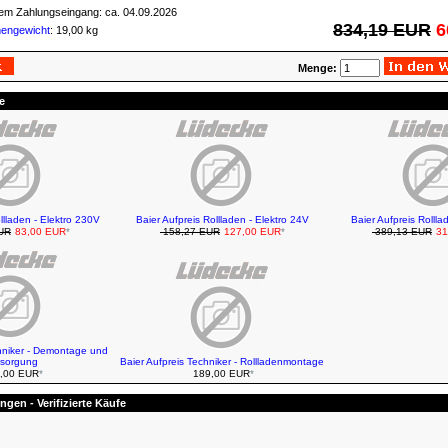
igem Zahlungseingang: ca. 04.09.2026
834,19 EUR
6
mengewicht
: 19,00 kg
Menge:
e
llladen - Elektro 230V
Baier Aufpreis Rollladen - Elektro 24V
Baier Aufpreis Rollla
UR
83,00 EUR
*
158,27 EUR
127,00 EUR
*
389,13 EUR
31
chniker - Demontage und
sorgung
Baier Aufpreis Techniker - Rollladenmontage
,00 EUR
*
189,00 EUR
*
gen - Verifizierte Käufe