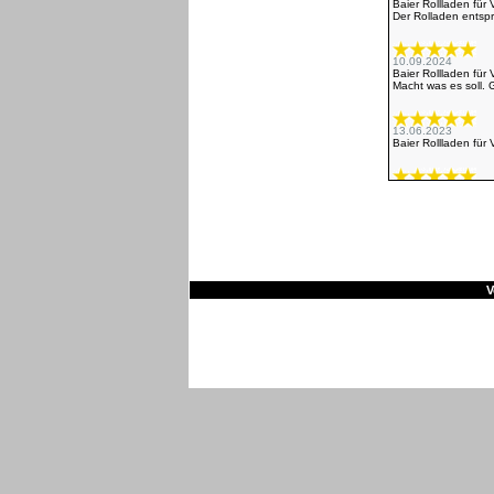
Baier Rollladen für
Der Rolladen entspri
10.09.2024
Baier Rollladen fü
Macht was es soll. 
13.06.2023
Baier Rollladen fü
01.10.2021
Baier Rollladen fu
01.10.2021
Baier Rollladen fu
V
15.02.2020
Baier Rollladen fü
Nicht das original a
18.11.2018
Baier Rollladen fü
Der bestellte Dachf
Nur zu empfehlen.
27.10.2017
Baier Rollladen für
Ģgggggggggggggggg