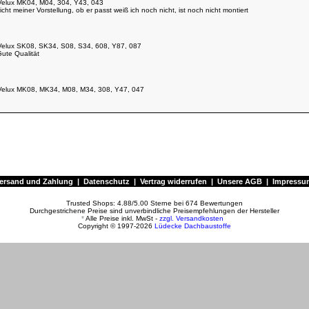
 Velux MK04, M04, 304, Y43, 043
cht meiner Vorstellung, ob er passt weiß ich noch nicht, ist noch nicht montiert
r Velux SK08, SK34, S08, S34, 608, Y87, 087
Gute Qualität
r Velux MK08, MK34, M08, M34, 308, Y47, 047
er Velux MK10, M10, 310, 048
er Velux MK10, M10, 310, 048
ersand und Zahlung
|
Datenschutz
|
Vertrag widerrufen
|
Unsere AGB
|
Impressu
r Velux SK08, SK34, S08, S34, 608, Y87, 087
Trusted Shops:
4.88
/
5.00
Sterne bei
674
Bewertungen
ber past
Durchgestrichene Preise sind unverbindliche Preisempfehlungen der Hersteller
*
Alle Preise inkl. MwSt -
zzgl. Versandkosten
Copyright © 1997-2026
Lüdecke Dachbaustoffe
r Velux SK08, SK34, S08, S34, 608, Y87, 087
ensterrolladen für unser altes Veluxdachfenster 087 funktioniert bestens und sieht auch von auße
 Velux SK10, S10, 610, Y89, 089
uuuuuuuttttttrttr