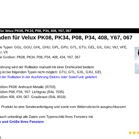
für Velux PK08, PK34, P08, P34, 408, Y67, 067
aden für Velux PK08, PK34, P08, P34, 408, Y67, 067
nde Typen: GGL, GGU, GHL, GHU, GPL, GPU, GTL, GTU, GEL, GIL, GIU, VIU, VFE,
U, VX
de Größen: PK08, PK34, P08, P34, 408, 434, Y67, 067
ührung wird der Rollladen manuell mit einer Drehkurbel bedient.
g ist bei folgenden Typen nicht möglich: GTU, GTL, GXL, GXU, GEL
 der Rollladen in der Ausführung Elektro oder SolarFunk geliefert.
ößen PK08: Anthrazit-Metallic (R703)
rößen P08, P34, Y67: Lichtgrau (RAL 7035)
rößen 408, 434, 067: Graubraun (RAL 8019)
Produkt ist eine Sonderanfertigung und somit vom Widerrufsrecht ausgeschlossen!
e auch unbedingt alle Daten vom Typenschild Ihres Fensters mit.
yp und Größe Ihres Fensters
2