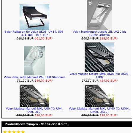
Baier Rollladen für Velux UK08, UK34, U08,
Velux Insektenschutzrollo ZIL UK10 bis
U34, 808, Y97, 107
1285x2400mm
918,68 EUR
661,00 EUR
*
268,94 EUR
188,00 EUR
*
Velux Markise Elektro MML UK08 (für UK08,
Velux Jalousette Manuell PAL U08 Standard
U08)
251,09 EUR
186,00 EUR
*
572,39 EUR
424,00 EUR
*
Velux Markise Manuell MHL U00 (für U04,
Velux Markise Manuell MHL UK00 (für UK04,
U08, U10)
UK08, UK10)
170,17 EUR
126,00 EUR
*
170,17 EUR
126,00 EUR
*
Produktbewertungen - Verifizierte Käufe