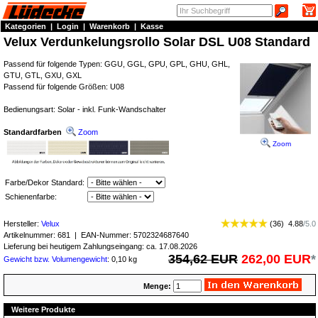
Kategorien
|
Login
|
Warenkorb
|
Kasse
Velux Verdunkelungsrollo Solar DSL U08 Standard
Passend für folgende Typen: GGU, GGL, GPU, GPL, GHU, GHL,
GTU, GTL, GXU, GXL
Passend für folgende Größen: U08
Bedienungsart: Solar - inkl. Funk-Wandschalter
Standardfarben
Zoom
Zoom
Farbe/Dekor Standard:
Schienenfarbe:
Hersteller:
Velux
(
36
)
4.88
/
5.0
Artikelnummer:
681
| EAN-Nummer:
5702324687640
Lieferung bei heutigem Zahlungseingang: ca. 17.08.2026
354,62 EUR
262,00 EUR
*
Gewicht bzw. Volumengewicht
: 0,10 kg
Menge:
Weitere Produkte