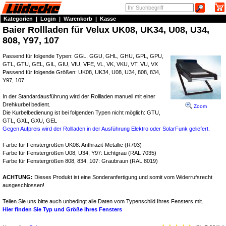
Kategorien
|
Login
|
Warenkorb
|
Kasse
Baier Rollladen für Velux UK08, UK34, U08, U34,
808, Y97, 107
Passend für folgende Typen: GGL, GGU, GHL, GHU, GPL, GPU,
GTL, GTU, GEL, GIL, GIU, VIU, VFE, VL, VK, VKU, VT, VU, VX
Passend für folgende Größen: UK08, UK34, U08, U34, 808, 834,
Y97, 107
In der Standardausführung wird der Rollladen manuell mit einer
Drehkurbel bedient.
Zoom
Die Kurbelbedienung ist bei folgenden Typen nicht möglich: GTU,
GTL, GXL, GXU, GEL
Gegen Aufpreis wird der Rollladen in der Ausführung Elektro oder SolarFunk geliefert.
Farbe für Fenstergrößen UK08: Anthrazit-Metallic (R703)
Farbe für Fenstergrößen U08, U34, Y97: Lichtgrau (RAL 7035)
Farbe für Fenstergrößen 808, 834, 107: Graubraun (RAL 8019)
ACHTUNG:
Dieses Produkt ist eine Sonderanfertigung und somit vom Widerrufsrecht
ausgeschlossen!
Teilen Sie uns bitte auch unbedingt alle Daten vom Typenschild Ihres Fensters mit.
Hier finden Sie Typ und Größe Ihres Fensters