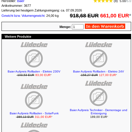
Hersteller:
Baier
(
8
)
5.00
/
5.0
Artikelnummer:
3677
Lieferung bei heutigem Zahlungseingang: ca. 07.09.2026
918,68 EUR
661,00 EUR
*
Gewicht bzw. Volumengewicht
: 24,00 kg
Menge:
Weitere Produkte
Baier Aufpreis Rollladen - Elektro 230V
Baier Aufpreis Rollladen - Elektro 24V
103,53 EUR
83,00 EUR
*
158,27 EUR
127,00 EUR
*
Baier Aufpreis Techniker - Demontage und
Baier Aufpreis Rollladen - SolarFunk
Entsorgung
389,13 EUR
311,00 EUR
*
189,00 EUR
*