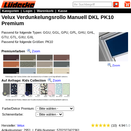
Kategorien
|
Login
|
Warenkorb
|
Kasse
Velux Verdunkelungsrollo Manuell DKL PK10
Premium
Passend für folgende Typen: GGU, GGL, GPU, GPL, GHU, GHL,
GTU, GTL, GXU, GXL
Passend für folgende Größen: PK10
Premiumfarben
Zoom
Zoom
Auf Anfrage: Kids Collection
Zoom
Farbe/Dekor Premium:
Schienenfarbe:
Hersteller:
Velux
(
10
)
4.94
/
5.0
Artikelnummer:
2951
| EAN-Nummer:
5702327422361