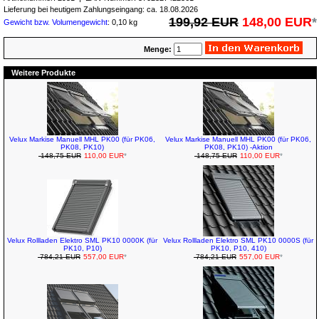
Lieferung bei heutigem Zahlungseingang: ca. 18.08.2026
199,92 EUR
148,00 EUR
*
Gewicht bzw. Volumengewicht
: 0,10 kg
Menge:
Weitere Produkte
Velux Markise Manuell MHL PK00 (für PK06,
Velux Markise Manuell MHL PK00 (für PK06,
PK08, PK10)
PK08, PK10) -Aktion
148,75 EUR
110,00 EUR
*
148,75 EUR
110,00 EUR
*
Velux Rollladen Elektro SML PK10 0000K (für
Velux Rollladen Elektro SML PK10 0000S (für
PK10, P10)
PK10, P10, 410)
784,21 EUR
557,00 EUR
*
784,21 EUR
557,00 EUR
*