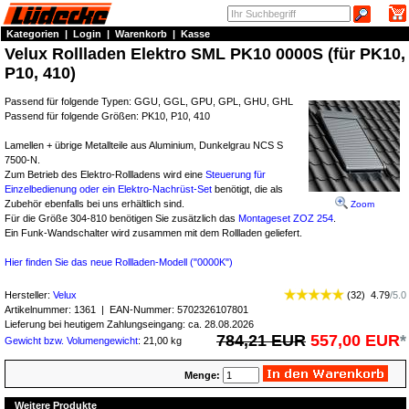
Kategorien
|
Login
|
Warenkorb
|
Kasse
Velux Rollladen Elektro SML PK10 0000S (für PK10,
P10, 410)
Passend für folgende Typen: GGU, GGL, GPU, GPL, GHU, GHL
Passend für folgende Größen: PK10, P10, 410
Lamellen + übrige Metallteile aus Aluminium, Dunkelgrau NCS S
7500-N.
Zum Betrieb des Elektro-Rollladens wird eine
Steuerung für
Einzelbedienung oder ein Elektro-Nachrüst-Set
benötigt, die als
Zubehör ebenfalls bei uns erhältlich sind.
Zoom
Für die Größe 304-810 benötigen Sie zusätzlich das
Montageset ZOZ 254
.
Ein Funk-Wandschalter wird zusammen mit dem Rollladen geliefert.
Hier finden Sie das neue Rollladen-Modell ("0000K")
Hersteller:
Velux
(
32
)
4.79
/
5.0
Artikelnummer:
1361
| EAN-Nummer:
5702326107801
Lieferung bei heutigem Zahlungseingang: ca. 28.08.2026
784,21 EUR
557,00 EUR
*
Gewicht bzw. Volumengewicht
: 21,00 kg
Menge:
Weitere Produkte