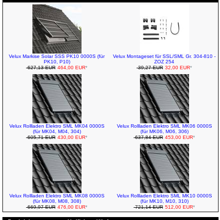
Velux Markise Solar SSS PK10 0000S (für
Velux Montageset für SSL/SML Gr. 304-810 -
PK10, P10)
ZOZ 254
627,13 EUR
464,00 EUR
*
39,27 EUR
32,00 EUR
*
Velux Rollladen Elektro SML MK04 0000S
Velux Rollladen Elektro SML MK06 0000S
(für MK04, M04, 304)
(für MK06, M06, 306)
605,71 EUR
430,00 EUR
*
637,84 EUR
453,00 EUR
*
Velux Rollladen Elektro SML MK08 0000S
Velux Rollladen Elektro SML MK10 0000S
(für MK08, M08, 308)
(für MK10, M10, 310)
669,97 EUR
476,00 EUR
*
721,14 EUR
512,00 EUR
*