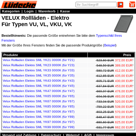
Kategorien
|
Login
|
Warenkorb
|
Kasse
VELUX Rollläden - Elektro
Für Typen VU, VL, VKU, VK
Bestellhinweis:
Die passende Größe entnehmen Sie bitte dem
Typenschild Ihres
Fensters
Mit der Größe Ihres Fensters finden Sie die passende Produktgröße (
Beispiel
)
Produkte
Preis
Velux Rollladen Elektro SML YK21 0000K (für Y21)
523,60 EUR
372,00 EUR
*
Velux Rollladen Elektro SML YK23 0000K (für Y23)
548,59 EUR
389,00 EUR
*
Velux Rollladen Elektro SML YK33 0000K (für Y33)
580,72 EUR
412,00 EUR
*
Velux Rollladen Elektro SML YK35 0000K (für Y35)
612,85 EUR
435,00 EUR
*
Velux Rollladen Elektro SML YK43 0000K (für Y43)
605,71 EUR
430,00 EUR
*
Velux Rollladen Elektro SML YK45 0000K (für Y45)
637,84 EUR
453,00 EUR
*
Velux Rollladen Elektro SML YK47 0000K (für Y47)
669,97 EUR
476,00 EUR
*
Velux Rollladen Elektro SML YK65 0000K (für Y65)
694,96 EUR
493,00 EUR
*
Velux Rollladen Elektro SML YK67 0000K (für Y67)
733,04 EUR
520,00 EUR
*
Velux Rollladen Elektro SML YK85 0000K (für Y85)
759,22 EUR
539,00 EUR
*
Velux Rollladen Elektro SML YK87 0000K (für Y87)
803,25 EUR
570,00 EUR
*
Velux Rollladen Elektro SML YK89 0000K (für Y89)
848,47 EUR
602,00 EUR
*
Velux Rollladen Elektro SML YK97 0000K (für Y97)
880,60 EUR
625,00 EUR
*
Velux Rollladen Elektro SML YK99 0000K (für Y99)
931,77 EUR
662,00 EUR
*
Versand und Zahlung
|
Datenschutz
|
Widerruf
|
AGB
|
Impressum