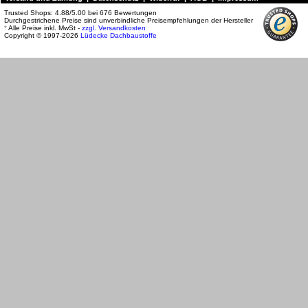
Trusted Shops:
4.88
/
5.00
bei
676
Bewertungen
Durchgestrichene Preise sind unverbindliche Preisempfehlungen der Hersteller
*
Alle Preise inkl. MwSt -
zzgl. Versandkosten
Copyright © 1997-2026
Lüdecke Dachbaustoffe