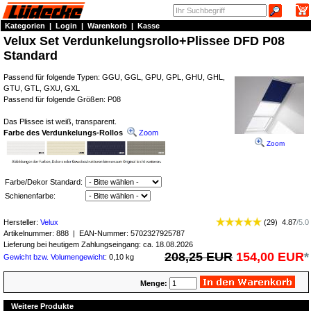
Kategorien
|
Login
|
Warenkorb
|
Kasse
Velux Set Verdunkelungsrollo+Plissee DFD P08
Standard
Passend für folgende Typen: GGU, GGL, GPU, GPL, GHU, GHL,
GTU, GTL, GXU, GXL
Passend für folgende Größen: P08
Das Plissee ist weiß, transparent.
Farbe des Verdunkelungs-Rollos
Zoom
Zoom
Farbe/Dekor Standard:
Schienenfarbe:
Hersteller:
Velux
(
29
)
4.87
/
5.0
Artikelnummer:
888
| EAN-Nummer:
5702327925787
Lieferung bei heutigem Zahlungseingang: ca. 18.08.2026
208,25 EUR
154,00 EUR
*
Gewicht bzw. Volumengewicht
: 0,10 kg
Menge:
Weitere Produkte