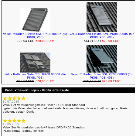
Velux Rollladen Elektro SML PK08 0000K (für
Velux Rollladen Elektro SML PK08 0000S (für
PK08, P08)
PK08, P08, 408)
733,04 EUR
520,00 EUR
*
733,04 EUR
520,00 EUR
*
Velux Rollladen Solar SSL PK08 0000K (für
Velux Rollladen Solar SSL PK08 0000S (für
PK08, P08)
PK08, P08, 408)
955,57 EUR
678,00 EUR
*
955,57 EUR
678,00 EUR
*
Produktbewertungen - Verifizierte Käufe
30.07.2026
Velux Set Verdunkelungsrollo+Plissee DFD FK08 Standard
typisch für Velux absolut schnell und einfach zu montieren, dazu schnell zum guten Preis
geliefert, besten Dank
12.05.2025
Velux Set Verdunkelungsrollo+Plissee DFD PK06 Standard
Passt genau, Einbau einfach