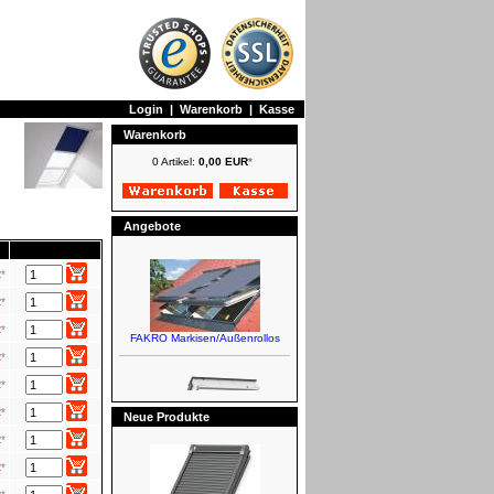
Login
|
Warenkorb
|
Kasse
Warenkorb
0 Artikel:
0,00 EUR
*
Angebote
R
*
R
*
R
*
FAKRO Markisen/Außenrollos
R
*
R
*
R
*
Neue Produkte
R
*
R
*
VELUX Schwingfenster