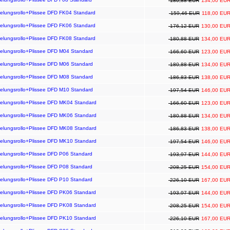
180,88 EUR
134,00 EU
kelungsrollo+Plissee DFD FK04 Standard
159,46 EUR
118,00 EU
kelungsrollo+Plissee DFD FK06 Standard
176,12 EUR
130,00 EU
kelungsrollo+Plissee DFD FK08 Standard
180,88 EUR
134,00 EU
kelungsrollo+Plissee DFD M04 Standard
166,60 EUR
123,00 EU
kelungsrollo+Plissee DFD M06 Standard
180,88 EUR
134,00 EU
kelungsrollo+Plissee DFD M08 Standard
186,83 EUR
138,00 EU
kelungsrollo+Plissee DFD M10 Standard
197,54 EUR
146,00 EU
kelungsrollo+Plissee DFD MK04 Standard
166,60 EUR
123,00 EU
kelungsrollo+Plissee DFD MK06 Standard
180,88 EUR
134,00 EU
kelungsrollo+Plissee DFD MK08 Standard
186,83 EUR
138,00 EU
kelungsrollo+Plissee DFD MK10 Standard
197,54 EUR
146,00 EU
elungsrollo+Plissee DFD P06 Standard
193,97 EUR
144,00 EU
elungsrollo+Plissee DFD P08 Standard
208,25 EUR
154,00 EU
elungsrollo+Plissee DFD P10 Standard
226,10 EUR
167,00 EU
kelungsrollo+Plissee DFD PK06 Standard
193,97 EUR
144,00 EU
kelungsrollo+Plissee DFD PK08 Standard
208,25 EUR
154,00 EU
kelungsrollo+Plissee DFD PK10 Standard
226,10 EUR
167,00 EU