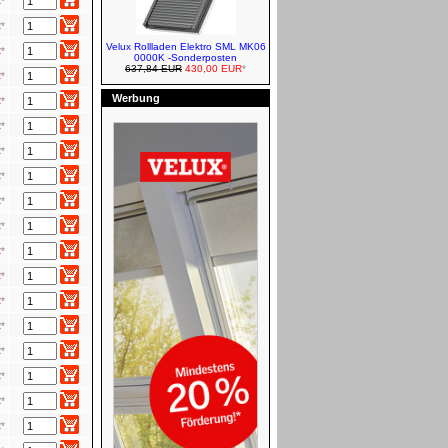
R
*
R
*
Velux Rollladen Elektro SML MK06
R
*
0000K -Sonderposten
637,84 EUR
430,00 EUR
*
R
*
Werbung
R
*
VELUX Jalousetten
R
*
R
*
R
*
Roto Zubehör
R
*
R
*
R
*
R
*
VELUX Markisen - Manuell
R
*
R
*
R
*
R
*
R
*
Roto Rollläden - Elektro
R
*