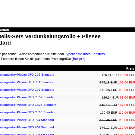
farben
eils-Sets Verdunkelungsrollo + Plissee
dard
e passende Größe entnehmen Sie bitte dem
Typenschild Ihres Fensters
 Fensters finden Sie die passende Produktgröße (
Beispiel
)
Preis
elungsrollo+Plissee DFD C02 Standard
126,14 EUR
93,00 EU
elungsrollo+Plissee DFD C04 Standard
145,18 EUR
107,00 EU
elungsrollo+Plissee DFD C06 Standard
160,65 EUR
119,00 EU
kelungsrollo+Plissee DFD CK02 Standard
126,14 EUR
93,00 EU
kelungsrollo+Plissee DFD CK04 Standard
145,18 EUR
107,00 EU
kelungsrollo+Plissee DFD CK06 Standard
160,65 EUR
119,00 EU
elungsrollo+Plissee DFD F04 Standard
159,46 EUR
118,00 EU
elungsrollo+Plissee DFD F06 Standard
176,12 EUR
130,00 EU
elungsrollo+Plissee DFD F08 Standard