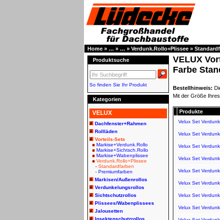
Home
»
…
»
…
»
Verdunk.Rollo+Plissee
»
Standard
VELUX Vort
Produktsuche
Farbe Stan
So finden Sie Ihr Produkt
Bestellhinweis:
Di
Mit der Größe Ihres
Kategorien
Produkte
VELUX
Velux Set Verdunk
Dachfenster+Rahmen
Rollläden
Velux Set Verdunk
Vorteils-Sets
Markise+Verdunk.Rollo
Velux Set Verdunk
Markise+Sichtsch.Rollo
Markise+Wabenplissee
Velux Set Verdun
Verdunk.Rollo+Plissee
-
Standardfarben
Velux Set Verdun
-
Premiumfarben
Markisen/Außenrollos
Velux Set Verdun
Verdunkelungsrollos
Sichtschutzrollos
Velux Set Verdunk
Plissees/Wabenplissees
Velux Set Verdunk
Jalousetten
Insektenschutzrollos
Velux Set Verdunk