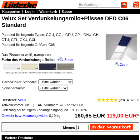
Kategorien
|
Login
|
Warenkorb
|
Kasse
Velux Set Verdunkelungsrollo+Plissee DFD C06
Standard
Passend für folgende Typen: GGU, GGL, GPU, GPL, GHU, GHL,
GTU, GTL, GXU, GXL
Passend für folgende Größen: C06
Das Plissee ist weiß, transparent.
Farbe des Verdunkelungs-Rollos
<
Zoom
Zoom
Farbe/Dekor Standard:
Schienenfarbe:
Hersteller:
Velux
(
29
)
4.87
/
5.0
Artikelnummer:
881
| EAN-Nummer:
5702327920508
Lieferung bei heutigem Zahlungseingang: ca. 19.08.2026
160,65 EUR
119,00 EUR
*
Gewicht bzw. Volumengewicht
: 0,10 kg
Menge:
Weitere Produkte