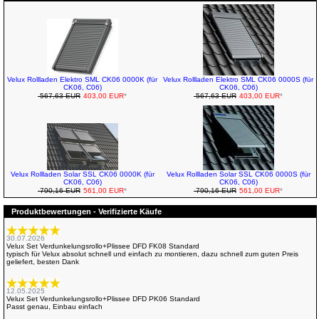
Velux Rollladen Elektro SML CK06 0000K (für
Velux Rollladen Elektro SML CK06 0000S (für
CK06, C06)
CK06, C06)
567,63 EUR
403,00 EUR
*
567,63 EUR
403,00 EUR
*
Velux Rollladen Solar SSL CK06 0000K (für
Velux Rollladen Solar SSL CK06 0000S (für
CK06, C06)
CK06, C06)
790,16 EUR
561,00 EUR
*
790,16 EUR
561,00 EUR
*
Produktbewertungen - Verifizierte Käufe
30.07.2026
Velux Set Verdunkelungsrollo+Plissee DFD FK08 Standard
typisch für Velux absolut schnell und einfach zu montieren, dazu schnell zum guten Preis
geliefert, besten Dank
12.05.2025
Velux Set Verdunkelungsrollo+Plissee DFD PK06 Standard
Passt genau, Einbau einfach