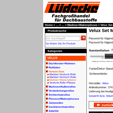
Home
»
…
»
…
»
Markise+Wabenplissee
»
Velux Se
Velux Set 
Produktsuche
Passend für folg
Passend für folge
So finden Sie Ihr Produkt
Standardfarben
Kategorien
VELUX
Dachfenster+Rahmen
Rollläden
Farbe/Dekor Stand
Vorteils-Sets
Schienenfarbe:
Markise+Verdunk.Rollo
Markise+Sichtsch.Rollo
Markise+Wabenplissee
Verdunk.Rollo+Plissee
Hersteller:
Velux
Markisen/Außenrollos
Artikelnummer:
374
Verdunkelungsrollos
Lieferung bei heut
Sichtschutzrollos
Gewicht bzw. Volu
Plissees/Wabenplissees
Jalousetten
Insektenschutzrollos
Zubehör