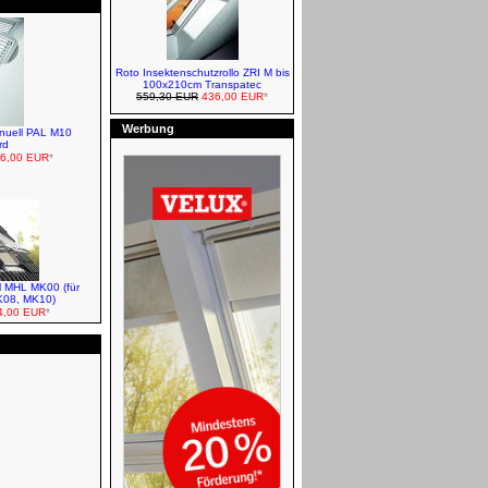
Roto Insektenschutzrollo ZRI M bis
FAKRO Rollläden - Elektro Z-
100x210cm Transpatec
Wave
559,30 EUR
436,00 EUR
*
Werbung
anuell PAL M10
rd
6,00 EUR
*
Roto Markisen/Außenrollos -
Manuell
l MHL MK00 (für
K08, MK10)
Roto Rollläden - Solar Funk
,00 EUR
*
Roto Sonnenschutz und Zubehör
VELUX Zubehör - Ventilation