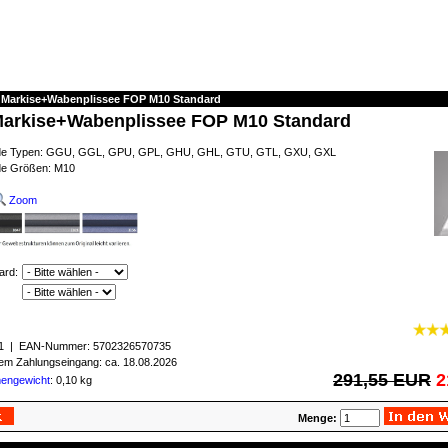
t Markise+Wabenplissee FOP M10 Standard
Markise+Wabenplissee FOP M10 Standard
ende Typen: GGU, GGL, GPU, GPL, GHU, GHL, GTU, GTL, GXU, GXL
nde Größen: M10
Zoom
ard:
1
| EAN-Nummer:
5702326570735
igem Zahlungseingang: ca. 18.08.2026
291,55 EUR
2
mengewicht
: 0,10 kg
Menge: