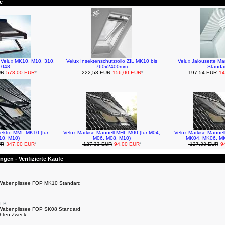
e
r Velux MK10, M10, 310,
Velux Insektenschutzrollo ZIL MK10 bis
Velux Jalousette M
048
760x2400mm
Standa
UR
573,00 EUR
*
222,53 EUR
156,00 EUR
*
197,54 EUR
14
lektro MML MK10 (für
Velux Markise Manuell MHL M00 (für M04,
Velux Markise Manuel
0, M10)
M06, M08, M10)
MK04, MK06, M
UR
347,00 EUR
*
127,33 EUR
94,00 EUR
*
127,33 EUR
94
gen - Verifizierte Käufe
+Wabenplissee FOP MK10 Standard
f B.
+Wabenplissee FOP SK08 Standard
chten Zweck.