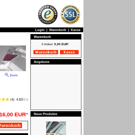
Login
|
Warenkorb
|
Kasse
Warenkorb
0 Artikel:
0,00 EUR
*
Angebote
Zoom
(
4
)
4.83
/
5.0
16,00 EUR
*
Neue Produkte
FAKRO Netzmarkisen - Manuell -
Preisgruppe II