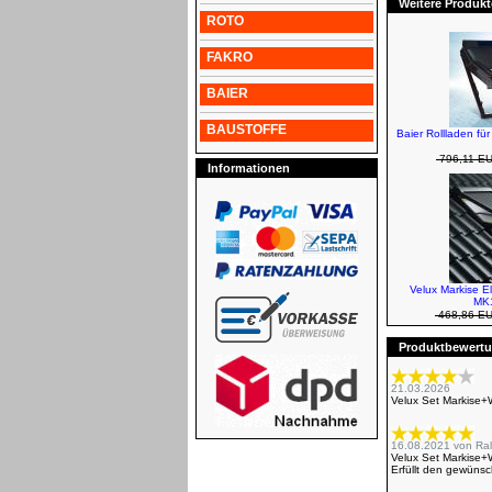
Weitere Produkt
ROTO
FAKRO
BAIER
BAUSTOFFE
Baier Rollladen fü
796,11 E
Informationen
Velux Markise E
MK1
468,86 E
Produktbewertun
21.03.2026
Velux Set Markise
16.08.2021
von
Ral
Velux Set Markise
Erfüllt den gewüns