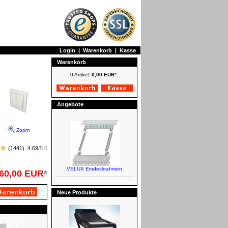
Login
|
Warenkorb
|
Kasse
Warenkorb
0 Artikel:
0,00 EUR
*
Angebote
Zoom
(
1441
)
4.69
/
5.0
VELUX Eindeckrahmen
60,00 EUR
*
Neue Produkte
FAKRO Netzmarkisen - Manuell -
Preisgruppe II