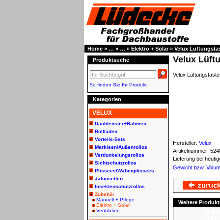
Home
»
…
»
…
»
Elektro + Solar
»
Velux Lüftungstas
Velux Lüft
Produktsuche
Velux Lüftungstaste
So finden Sie Ihr Produkt
Kategorien
VELUX
Dachfenster+Rahmen
Rollläden
Vorteils-Sets
Hersteller:
Velux
Markisen/Außenrollos
Artikelnummer:
524
Verdunkelungsrollos
Lieferung bei heut
Sichtschutzrollos
Gewicht bzw. Volu
Plissees/Wabenplissees
Jalousetten
Insektenschutzrollos
Zubehör
Manuell + Pflege
Weitere Produkt
Elektro + Solar
Ventilation