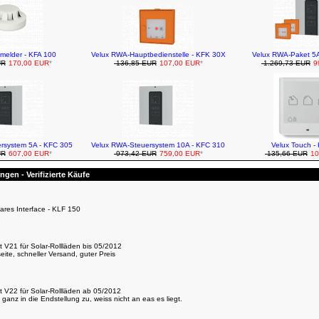
melder - KFA 100
Velux RWA-Hauptbedienstelle - KFK 30X
Velux RWA-Paket 5
UR
170,00 EUR
*
136,85 EUR
107,00 EUR
*
1.269,73 EUR
9
rsystem 5A - KFC 305
Velux RWA-Steuersystem 10A - KFC 310
Velux Touch -
UR
607,00 EUR
*
973,42 EUR
759,00 EUR
*
135,66 EUR
10
gen - Verifizierte Käufe
ares Interface - KLF 150
 V21 für Solar-Rollläden bis 05/2012
eite, schneller Versand, guter Preis
t V22 für Solar-Rollläden ab 05/2012
t ganz in die Endstellung zu, weiss nicht an eas es liegt.