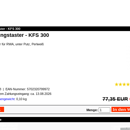
ter - KFS 300
ungstaster - KFS 300
r für RWA, unter Putz, Perlweiß
8
| EAN-Nummer:
5702320799972
igem Zahlungseingang: ca. 13.08.2026
77,35 EUR
mengewicht
: 0,10 kg
Menge:
e