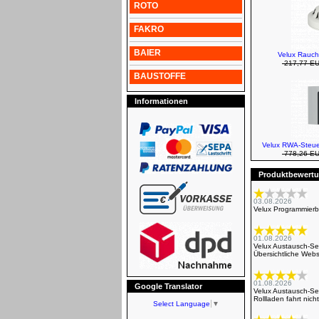
ROTO
FAKRO
BAIER
Velux Rauch
217,77 E
BAUSTOFFE
Informationen
Velux RWA-Steue
778,26 E
Produktbewertun
03.08.2026
Velux Programmierb
01.08.2026
Velux Austausch-Set
Übersichtliche Webs
01.08.2026
Google Translator
Velux Austausch-Se
Rollladen fahrt nich
Select Language
▼