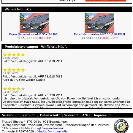
Weitere Produkte
Fakro Netzmarkise AMZ 55x118 PG I
Fakro Netzmarkise AMZ 55x118 PG II
97,58 EUR
83,00 EUR
*
117,81 EUR
100,00 EUR
*
Produktbewertungen - Verifizierte Käufe
25.09.2024
Fakro Verdunkelungsrollo ARF 66x118 PG I
04.05.2021
Fakro Verdunkelungsrollo ARF 78x118 PG I
Alles gut. Gerne wieder. Danke
24.08.2020
Fakro Verdunkelungsrollo ARF 78x118 PG I
Ich habe das originale Verdunkelungsrollo von Fakro gewählt, weil ich entsprechende
Dachfenster im Haus habe. Mit universellen Fremdfabrikaten habe ich schlechte Erfahrungen
hinsichtlich Passform, Einbauaufwand und Gesamtergebnis gemacht. Da stimmte das Preis-
Leistungssverhältnis nicht. Allerdings bin ich mit den originalen Fakro-Rollos auch nicht
wirklich zufrieden. Die Maße (Einbaubreite) stimmten nicht ganz, was dazu führe, dass ich
eines der Rollos nacharbeiten musste, damit es überhaupt passt. Das zweite Rolle passte
Versand und Zahlung
|
Datenschutz
|
Widerruf
|
AGB
|
Impressum
etwas besser. Bei beiden Rollos "entspannte" sich aufgrund der nicht genauen Passung in
den Fenstern die Rollofeder während des Einbaus, so dass die Rollo-Kassette
Trusted Shops:
4.87
/
5.00
bei
678
Bewertungen
auseinandergenommen und das Rollo neu gespannt werden musste. Die Rollos sind
Durchgestrichene Preise sind unverbindliche Preisempfehlungen der Hersteller
diesbezüglich offenbar ziemlich empfindlich. Allgemein könnte man mit der angegebenen
*
Alle Preise inkl. MwSt -
zzgl. Versandkosten
Einbauzeit von 30 min gut hinkommen, wenn alles wie geplannt klappt, die Einbaumaße im
Copyright © 1997-2026
Lüdecke Dachbaustoffe