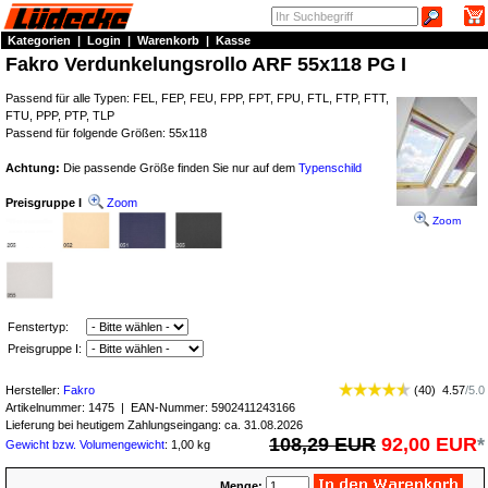
Kategorien
|
Login
|
Warenkorb
|
Kasse
Fakro Verdunkelungsrollo ARF 55x118 PG I
Passend für alle Typen: FEL, FEP, FEU, FPP, FPT, FPU, FTL, FTP, FTT,
FTU, PPP, PTP, TLP
Passend für folgende Größen: 55x118
Achtung:
Die passende Größe finden Sie nur auf dem
Typenschild
Preisgruppe I
Zoom
Zoom
Fenstertyp:
Preisgruppe I:
Hersteller:
Fakro
(
40
)
4.57
/
5.0
Artikelnummer:
1475
| EAN-Nummer:
5902411243166
Lieferung bei heutigem Zahlungseingang: ca. 31.08.2026
108,29 EUR
92,00 EUR
*
Gewicht bzw. Volumengewicht
: 1,00 kg
Menge: