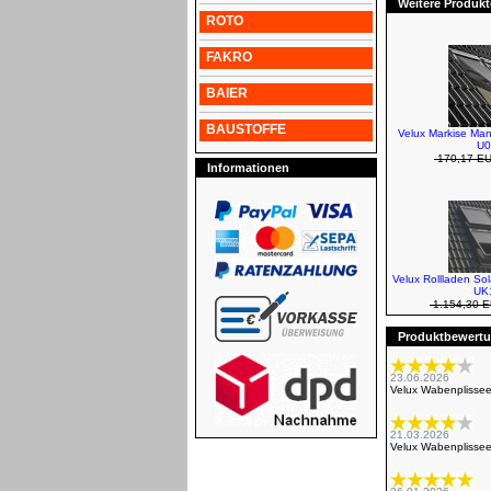
Weitere Produkt
ROTO
FAKRO
BAIER
BAUSTOFFE
Velux Markise Man
U0
170,17 E
Informationen
Velux Rollladen So
UK1
1.154,30 
Produktbewertun
23.06.2026
Velux Wabenplisse
21.03.2026
Velux Wabenplisse