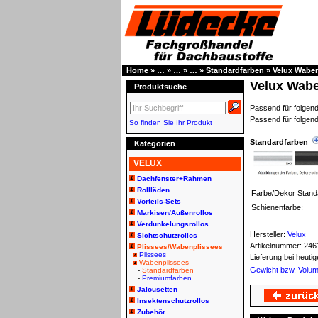
Home
»
…
»
…
»
…
»
Standardfarben
»
Velux Waben
Velux Wabe
Produktsuche
Passend für folg
Passend für folgen
So finden Sie Ihr Produkt
Standardfarben
Kategorien
VELUX
Dachfenster+Rahmen
Rollläden
Farbe/Dekor Stand
Vorteils-Sets
Schienenfarbe:
Markisen/Außenrollos
Verdunkelungsrollos
Hersteller:
Velux
Sichtschutzrollos
Artikelnummer:
246
Plissees/Wabenplissees
Plissees
Lieferung bei heut
Wabenplissees
Gewicht bzw. Volu
-
Standardfarben
-
Premiumfarben
Jalousetten
Insektenschutzrollos
Zubehör