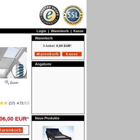
Login
|
Warenkorb
|
Kasse
Warenkorb
0 Artikel:
0,00 EUR
*
Angebote
Zoom
(
17
)
4.71
/
5.0
06,00 EUR
*
Neue Produkte