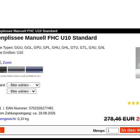
plissee Manuell FHC U10 Standard
nplissee Manuell FHC U10 Standard
ende Typen: GGU, GGL, GPU, GPL, GHU, GHL, GTU, GTL, GXU, GXL
de Größen: U10
Zoom
ard:
1
| EAN-Nummer:
5702326277481
igem Zahlungseingang: ca. 18.08.2026
278,46 EUR
2
mengewicht
: 0,10 kg
Menge: