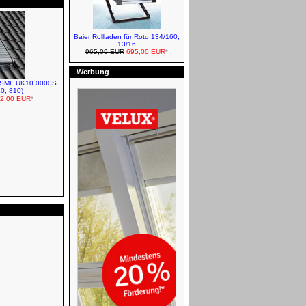
VELUX Verdunkelungsrollos -
Solar
Baier Rollladen für Roto 134/160,
13/16
965,09 EUR
695,00 EUR
*
Werbung
ro SML UK10 0000S
10, 810)
VELUX Innenfutter
2,00 EUR
*
Baustoffe
Abdichtung
VELUX Verdunkelungsrollos -
Elektro