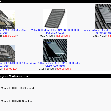
e
uell MHL U00 (für U04,
Velux Rollladen Elektro SML UK10 0000K
Velux Rollladen Elekt
8, U10)
(für UK10, U10)
(für UK10, U
UR
126,00 EUR
*
931,77 EUR
662,00 EUR
*
931,77 EUR
66
lar SSL UK10 0000K (für
Velux Rollladen Solar SSL UK10 0000S (für
0, U10)
UK10, U10, 810)
EUR
820,00 EUR
*
1.154,30 EUR
820,00 EUR
*
gen - Verifizierte Käufe
e Manuell FHC FK08 Standard
e Manuell FHC M04 Standard