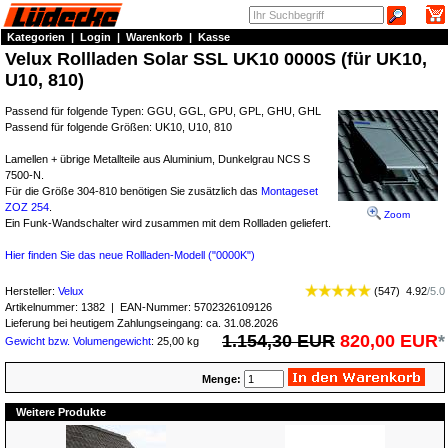
Kategorien
|
Login
|
Warenkorb
|
Kasse
Velux Rollladen Solar SSL UK10 0000S (für UK10,
U10, 810)
Passend für folgende Typen: GGU, GGL, GPU, GPL, GHU, GHL
Passend für folgende Größen: UK10, U10, 810
Lamellen + übrige Metallteile aus Aluminium, Dunkelgrau NCS S
7500-N.
Für die Größe 304-810 benötigen Sie zusätzlich das
Montageset
ZOZ 254
.
Zoom
Ein Funk-Wandschalter wird zusammen mit dem Rollladen geliefert.
Hier finden Sie das neue Rollladen-Modell ("0000K")
Hersteller:
Velux
(
547
)
4.92
/
5.0
Artikelnummer:
1382
| EAN-Nummer:
5702326109126
Lieferung bei heutigem Zahlungseingang: ca. 31.08.2026
1.154,30 EUR
820,00 EUR
*
Gewicht bzw. Volumengewicht
: 25,00 kg
Menge:
Weitere Produkte