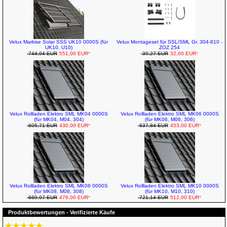
Velux Markise Solar SSS UK10 0000S (für
Velux Montageset für SSL/SML Gr. 304-810 -
UK10, U10)
ZOZ 254
744,94 EUR
551,00 EUR
*
39,27 EUR
32,00 EUR
*
Velux Rollladen Elektro SML MK04 0000S
Velux Rollladen Elektro SML MK06 0000S
(für MK04, M04, 304)
(für MK06, M06, 306)
605,71 EUR
430,00 EUR
*
637,84 EUR
453,00 EUR
*
Velux Rollladen Elektro SML MK08 0000S
Velux Rollladen Elektro SML MK10 0000S
(für MK08, M08, 308)
(für MK10, M10, 310)
669,97 EUR
476,00 EUR
*
721,14 EUR
512,00 EUR
*
Produktbewertungen - Verifizierte Käufe