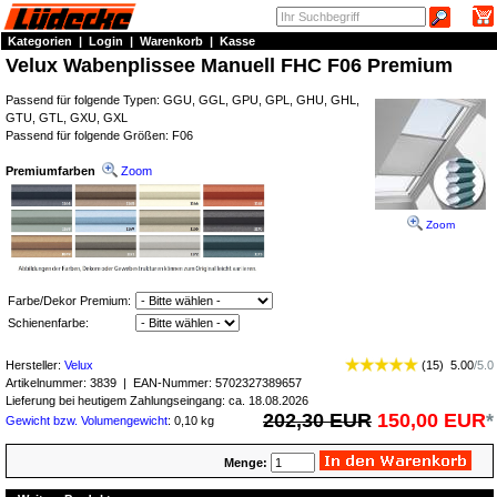
Kategorien
|
Login
|
Warenkorb
|
Kasse
Velux Wabenplissee Manuell FHC F06 Premium
Passend für folgende Typen: GGU, GGL, GPU, GPL, GHU, GHL,
GTU, GTL, GXU, GXL
Passend für folgende Größen: F06
Premiumfarben
Zoom
Zoom
Farbe/Dekor Premium:
Schienenfarbe:
Hersteller:
Velux
(
15
)
5.00
/
5.0
Artikelnummer:
3839
| EAN-Nummer:
5702327389657
Lieferung bei heutigem Zahlungseingang: ca. 18.08.2026
202,30 EUR
150,00 EUR
*
Gewicht bzw. Volumengewicht
: 0,10 kg
Menge: