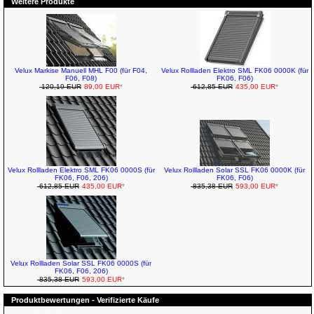
Weitere Produkte
Velux Markise Manuell MHL F00 (für F04,
Velux Rollladen Elektro SML FK06 0000K (für
F06, F08)
FK06, F06)
120,19 EUR
89,00 EUR
*
612,85 EUR
435,00 EUR
*
Velux Rollladen Elektro SML FK06 0000S (für
Velux Rollladen Solar SSL FK06 0000K (für
FK06, F06, 206)
FK06, F06)
612,85 EUR
435,00 EUR
*
835,38 EUR
593,00 EUR
*
Velux Rollladen Solar SSL FK06 0000S (für
FK06, F06, 206)
835,38 EUR
593,00 EUR
*
Produktbewertungen - Verifizierte Käufe