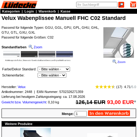
Kategorien
|
Login
|
Warenkorb
|
Kasse
Velux Wabenplissee Manuell FHC C02 Standard
Passend für folgende Typen: GGU, GGL, GPU, GPL, GHU, GHL,
GTU, GTL, GXU, GXL
Passend für folgende Größen: C02
Standardfarben
Zoom
Zoom
Farbe/Dekor Standard:
Schienenfarbe:
Hersteller:
Velux
(
17
)
4.71
/
5.0
Artikelnummer:
2448
| EAN-Nummer:
5702326271359
Lieferung bei heutigem Zahlungseingang: ca. 17.08.2026
126,14 EUR
93,00 EUR
*
Gewicht bzw. Volumengewicht
: 0,10 kg
Menge:
Weitere Produkte