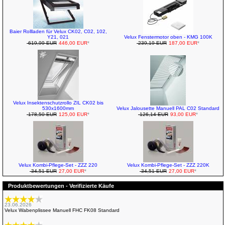
Baier Rollladen für Velux CK02, C02, 102,
Y21, 021
Velux Fenstermotor oben - KMG 100K
619,99 EUR
446,00 EUR
*
239,19 EUR
187,00 EUR
*
Velux Insektenschutzrollo ZIL CK02 bis
530x1600mm
Velux Jalousette Manuell PAL C02 Standard
178,50 EUR
125,00 EUR
*
126,14 EUR
93,00 EUR
*
Velux Kombi-Pflege-Set - ZZZ 220
Velux Kombi-Pflege-Set - ZZZ 220K
34,51 EUR
27,00 EUR
*
34,51 EUR
27,00 EUR
*
Produktbewertungen - Verifizierte Käufe
23.06.2026
Velux Wabenplissee Manuell FHC FK08 Standard