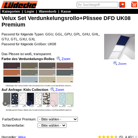
Kategorien
|
Login
|
Warenkorb
|
Kasse
Velux Set Verdunkelungsrollo+Plissee DFD UK08
Premium
Passend für folgende Typen: GGU, GGL, GPU, GPL, GHU, GHL,
GTU, GTL, GXU, GXL
Passend für folgende Größen: UK08
Das Plissee ist weiß, transparent.
Farbe des Verdunkelungs-Rollos
Zoom
Zoom
Auf Anfrage: Kids Collection
Zoom
Farbe/Dekor Premium:
Schienenfarbe:
Hersteller:
Velux
(
5
)
4.40
/
5.0