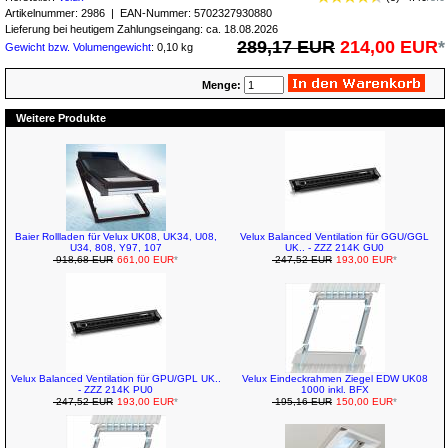
Artikelnummer:
2986
| EAN-Nummer:
5702327930880
Lieferung bei heutigem Zahlungseingang: ca. 18.08.2026
289,17 EUR
214,00 EUR
*
Gewicht bzw. Volumengewicht
: 0,10 kg
Menge:
Weitere Produkte
Baier Rollladen für Velux UK08, UK34, U08,
Velux Balanced Ventilation für GGU/GGL
U34, 808, Y97, 107
UK.. - ZZZ 214K GU0
918,68 EUR
661,00 EUR
*
247,52 EUR
193,00 EUR
*
Velux Balanced Ventilation für GPU/GPL UK..
Velux Eindeckrahmen Ziegel EDW UK08
- ZZZ 214K PU0
1000 inkl. BFX
247,52 EUR
193,00 EUR
*
195,16 EUR
150,00 EUR
*