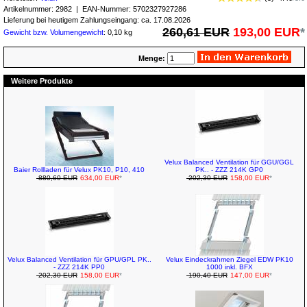
Artikelnummer:
2982
| EAN-Nummer:
5702327927286
Lieferung bei heutigem Zahlungseingang: ca. 17.08.2026
260,61 EUR
193,00 EUR
*
Gewicht bzw. Volumengewicht
: 0,10 kg
Menge:
Weitere Produkte
Velux Balanced Ventilation für GGU/GGL
Baier Rollladen für Velux PK10, P10, 410
PK.. - ZZZ 214K GP0
880,60 EUR
634,00 EUR
*
202,30 EUR
158,00 EUR
*
Velux Balanced Ventilation für GPU/GPL PK..
Velux Eindeckrahmen Ziegel EDW PK10
- ZZZ 214K PP0
1000 inkl. BFX
202,30 EUR
158,00 EUR
*
190,40 EUR
147,00 EUR
*