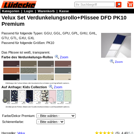
Kategorien
|
Login
|
Warenkorb
|
Kasse
Velux Set Verdunkelungsrollo+Plissee DFD PK10
Premium
Passend für folgende Typen: GGU, GGL, GPU, GPL, GHU, GHL,
GTU, GTL, GXU, GXL
Passend für folgende Größen: PK10
Das Plissee ist weiß, transparent.
Farbe des Verdunkelungs-Rollos
Zoom
Zoom
Auf Anfrage: Kids Collection
Zoom
Farbe/Dekor Premium:
Schienenfarbe:
Hersteller:
Velux
(
5
)
4.40
/
5.0