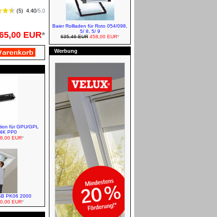
(
5
)
4.40
/
5.0
Baier Rollladen für Roto 054/098,
5/ 8, 5/ 9
65,00 EUR
*
635,46 EUR
458,00 EUR
*
Werbung
VELUX Verdunkelungsrollos -
Elektro
VELUX Markisen/Außenrollos
ation für GPU/GPL
14K PP0
8,00 EUR
*
VELUX Plissees/Wabenplissees
LSB PK06 2000
0,00 EUR
*