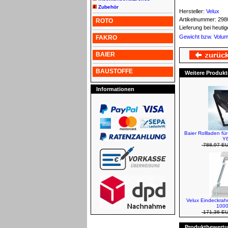
Zubehör
Hersteller:
Velux
Artikelnummer:
298
ROTO
Lieferung bei heut
Gewicht bzw. Volu
FAKRO
BAIER
BAUSTOFFE
Weitere Produkt
Informationen
Baier Rollladen fü
Y6
788,97 E
Velux Eindeckra
1000
171,36 E
Produktbewertun