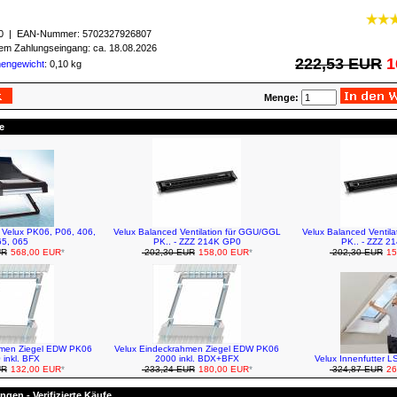
0
| EAN-Nummer:
5702327926807
igem Zahlungseingang: ca. 18.08.2026
222,53 EUR
1
mengewicht
: 0,10 kg
Menge:
e
r Velux PK06, P06, 406,
Velux Balanced Ventilation für GGU/GGL
Velux Balanced Ventil
5, 065
PK.. - ZZZ 214K GP0
PK.. - ZZZ 2
UR
568,00 EUR
*
202,30 EUR
158,00 EUR
*
202,30 EUR
15
hmen Ziegel EDW PK06
Velux Eindeckrahmen Ziegel EDW PK06
 inkl. BFX
2000 inkl. BDX+BFX
Velux Innenfutter 
UR
132,00 EUR
*
233,24 EUR
180,00 EUR
*
324,87 EUR
26
gen - Verifizierte Käufe