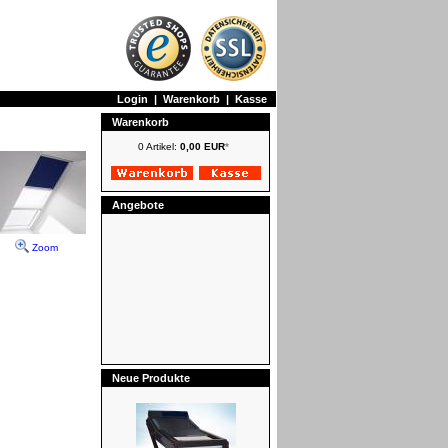
Login
|
Warenkorb
|
Kasse
Warenkorb
0 Artikel:
0,00 EUR
*
Angebote
Zoom
Neue Produkte
Roto Schwingfenster R6