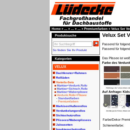
Home
»
…
»
…
»
…
»
Premiumfarben
»
Velux Set V
Velux Set 
Produktsuche
Passend für folg
Passend für folgen
So finden Sie Ihr Produkt
Das Plissee ist weiß
Kategorien
Farbe des Verdun
VELUX
Dachfenster+Rahmen
Rollläden
Vorteils-Sets
Markise+Verdunk.Rollo
Markise+Sichtsch.Rollo
Auf Anfrage: Kids
Markise+Wabenplissee
Verdunk.Rollo+Plissee
-
Standardfarben
-
Premiumfarben
Markisen/Außenrollos
Verdunkelungsrollos
Sichtschutzrollos
Farbe/Dekor Prem
Plissees/Wabenplissees
Jalousetten
Schienenfarbe:
Insektenschutzrollos