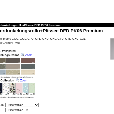
erdunkelungsrollo+Plissee DFD PK06 Premium
Verdunkelungsrollo+Plissee DFD PK06 Premium
ende Typen: GGU, GGL, GPU, GPL, GHU, GHL, GTU, GTL, GXU, GXL
de Größen: PK06
, transparent.
kelungs-Rollos
Zoom
 Collection
Zoom
ium: