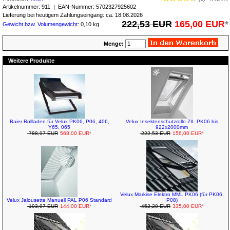
Artikelnummer:
911
| EAN-Nummer:
5702327925602
Lieferung bei heutigem Zahlungseingang: ca. 18.08.2026
222,53 EUR
165,00 EUR
*
Gewicht bzw. Volumengewicht
: 0,10 kg
Menge:
Weitere Produkte
Baier Rollladen für Velux PK06, P06, 406,
Velux Insektenschutzrollo ZIL PK06 bis
Y65, 065
922x2000mm
788,97 EUR
568,00 EUR
*
222,53 EUR
156,00 EUR
*
Velux Markise Elektro MML PK06 (für PK06,
Velux Jalousette Manuell PAL P06 Standard
P08)
193,97 EUR
144,00 EUR
*
452,20 EUR
335,00 EUR
*