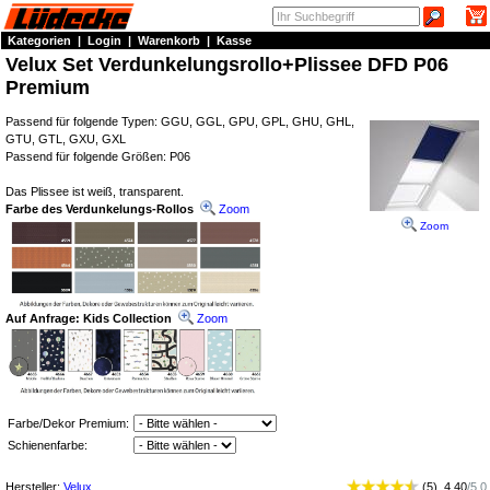
Kategorien
|
Login
|
Warenkorb
|
Kasse
Velux Set Verdunkelungsrollo+Plissee DFD P06
Premium
Passend für folgende Typen: GGU, GGL, GPU, GPL, GHU, GHL,
GTU, GTL, GXU, GXL
Passend für folgende Größen: P06
Das Plissee ist weiß, transparent.
Farbe des Verdunkelungs-Rollos
Zoom
Zoom
Auf Anfrage: Kids Collection
Zoom
Farbe/Dekor Premium:
Schienenfarbe:
Hersteller:
Velux
(
5
)
4.40
/
5.0