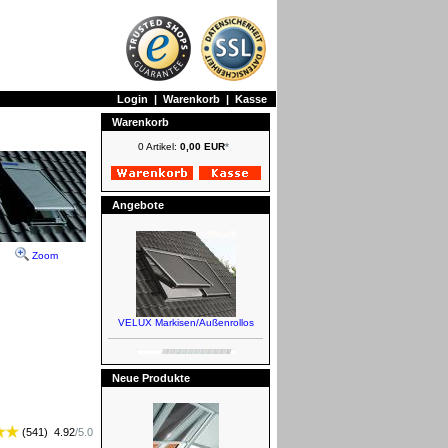
Login
|
Warenkorb
|
Kasse
Warenkorb
0 Artikel:
0,00 EUR
*
Angebote
Zoom
VELUX Markisen/Außenrollos
Neue Produkte
(
541
)
4.92
/
5.0
VELUX Eindeckrahmen