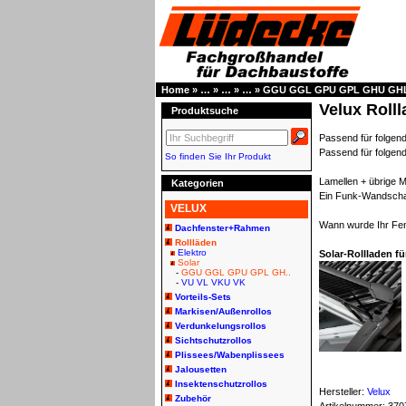
Home
»
…
»
…
»
…
»
GGU GGL GPU GPL GHU GH
Velux Roll
Produktsuche
Passend für folgen
Passend für folge
So finden Sie Ihr Produkt
Lamellen + übrige M
Kategorien
Ein Funk-Wandschal
VELUX
Wann wurde Ihr Fe
Dachfenster+Rahmen
Rollläden
Elektro
Solar-Rollladen 
Solar
-
GGU GGL GPU GPL GH..
-
VU VL VKU VK
Vorteils-Sets
Markisen/Außenrollos
Verdunkelungsrollos
Sichtschutzrollos
Plissees/Wabenplissees
Jalousetten
Insektenschutzrollos
Hersteller:
Velux
Zubehör