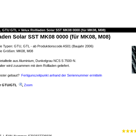
L GTU GTL
»
Velux Rollladen Solar SST MK08 0000 (für MK08, M08)
laden Solar SST MK08 0000 (für MK08, M08)
de Typen: GTU, GTL - ab Produktionscode AS01 (Baujahr 2006)
nde Größen: MK08, M08
etallteile aus Aluminium, Dunkelgrau NCS S 7500-N.
ter wird zusammen mit dem Rollladen geliefert.
nster gebaut?
Fertigunszeitpunkt anhand der Seriennummer ermitteln
für GTU/GTL
Zoom