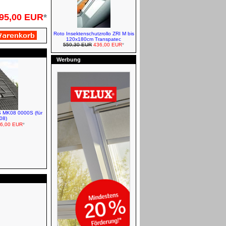
95,00 EUR
*
Roto Insektenschutzrollo ZRI M bis
120x180cm Transpatec
Roto Markisen/Außenrollos -
559,30 EUR
436,00 EUR
*
Manuell
Werbung
S MK08 0000S (für
Roto Verdunkelungsrollos -
08)
Manuell
6,00 EUR
*
FAKRO Rollläden - Solar
VELUX Zubehör