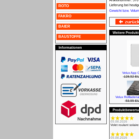
Artikelnummer:
370
Lieferung bei heut
ROTO
Gewicht bzw. Volu
FAKRO
BAIER
Weitere Produkt
BAUSTOFFE
Informationen
Velux App C
128,52 E
Velux Rollladen
53,55 E
Produktbewertun
05.08.2026
Volet roulant sola
05.08.2026