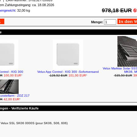
7
| EAN-Nummer:
5702327726926
igem Zahlungseingang: ca. 18.08.2026
978,18 EUR
6
mengewicht
: 32,00 kg
Menge:
e
Velux Markise Solar SS
ontrol - KIG 300
Velux App Control - KIG 300 -Sofortversand
MK08, M
UR
100,00 EUR
*
128,52 EUR
101,00 EUR
*
535,50 EUR
39
ausstellarm - ZOZ 217
UR
42,00 EUR
*
gen - Verifizierte Käufe
ire Velux SSL SK06 0000S (pour SK06, S06, 606)