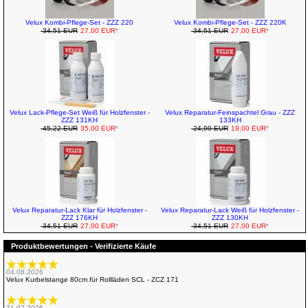
Velux Kombi-Pflege-Set - ZZZ 220
Velux Kombi-Pflege-Set - ZZZ 220K
34,51 EUR
27,00 EUR
*
34,51 EUR
27,00 EUR
*
Velux Lack-Pflege-Set Weiß für Holzfenster -
Velux Reparatur-Feinspachtel Grau - ZZZ
ZZZ 131KH
133KH
45,22 EUR
35,00 EUR
*
24,99 EUR
19,00 EUR
*
Velux Reparatur-Lack Klar für Holzfenster -
Velux Reparatur-Lack Weiß für Holzfenster -
ZZZ 176KH
ZZZ 130KH
34,51 EUR
27,00 EUR
*
34,51 EUR
27,00 EUR
*
Produktbewertungen - Verifizierte Käufe
04.08.2026
Velux Kurbelstange 80cm für Rollläden SCL - ZCZ 171
31.07.2026