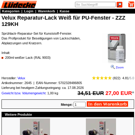
Kategorien
|
Login
|
Warenkorb
|
Kasse
Velux Reparatur-Lack Weiß für PU-Fenster - ZZZ
129KH
Sprühlack-Reparatur-Set für Kunststoff-Fenster.
Das Profiprodukt für Beseitigungen von Lackschäden,
Abplatzungen und Kratzern.
Inhalt:
200ml weißer Lack (RAL 9003)
Zoom
Hersteller:
Velux
(
822
)
4.81
/
5.0
Artikelnummer:
2645
| EAN-Nummer:
5702328486805
Lieferung bei heutigem Zahlungseingang: ca. 17.08.2026
34,51 EUR
27,00 EUR
*
Gewicht bzw. Volumengewicht
: 1,00 kg
Menge:
Weitere Produkte