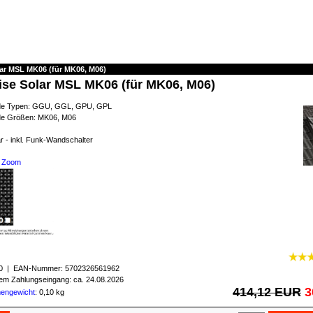
lar MSL MK06 (für MK06, M06)
ise Solar MSL MK06 (für MK06, M06)
nde Typen: GGU, GGL, GPU, GPL
nde Größen: MK06, M06
r - inkl. Funk-Wandschalter
Zoom
0
| EAN-Nummer:
5702326561962
igem Zahlungseingang: ca. 24.08.2026
414,12 EUR
3
mengewicht
: 0,10 kg