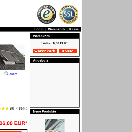
Login
|
Warenkorb
|
Kasse
Warenkorb
0 Artikel:
0,00 EUR
*
Angebote
Zoom
(
9
)
4.95
/
5.0
Neue Produkte
06,00 EUR
*
FAKRO Netzmarkisen - Manuell -
Preisgruppe II