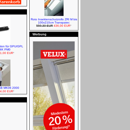
Roto Insektenschutzrollo ZRI M bis
100x210cm Transpatec
559,30 EUR
436,00 EUR
*
VELUX Vorteils-Sets
Verdunkelungsrollo + Plissee
Werbung
ation für GPU/GPL
14K PM0
1,00 EUR
*
VELUX Verdunkelungsrollos -
Classic
Entwässerung
LSB MK06 2000
4,00 EUR
*
VELUX Dachfenster und
Eindeckrahmen