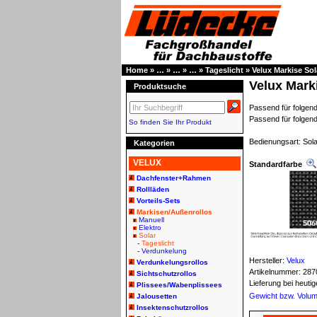
Home
»
…
»
…
»
…
»
Tageslicht
»
Velux Markise So
Velux Mark
Produktsuche
Passend für folge
Passend für folge
So finden Sie Ihr Produkt
Bedienungsart: Sola
Kategorien
VELUX
Standardfarbe
Dachfenster+Rahmen
Rollläden
Vorteils-Sets
Markisen/Außenrollos
Manuell
Elektro
Solar
-
Tageslicht
-
Verdunkelung
Hersteller:
Velux
Verdunkelungsrollos
Artikelnummer:
287
Sichtschutzrollos
Lieferung bei heut
Plissees/Wabenplissees
Gewicht bzw. Volu
Jalousetten
Insektenschutzrollos