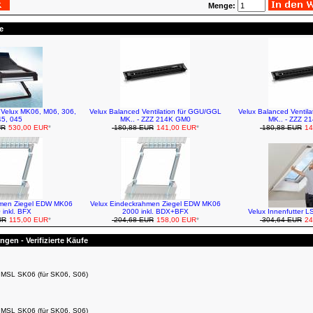
Menge:
e
r Velux MK06, M06, 306,
Velux Balanced Ventilation für GGU/GGL
Velux Balanced Ventil
5, 045
MK.. - ZZZ 214K GM0
MK.. - ZZZ 2
UR
530,00 EUR
*
180,88 EUR
141,00 EUR
*
180,88 EUR
14
hmen Ziegel EDW MK06
Velux Eindeckrahmen Ziegel EDW MK06
 inkl. BFX
2000 inkl. BDX+BFX
Velux Innenfutter 
UR
115,00 EUR
*
204,68 EUR
158,00 EUR
*
304,64 EUR
24
gen - Verifizierte Käufe
r MSL SK06 (für SK06, S06)
r MSL SK06 (für SK06, S06)