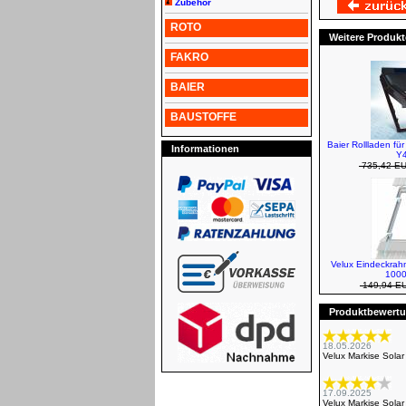
Zubehör
ROTO
Weitere Produkt
FAKRO
BAIER
BAUSTOFFE
Baier Rollladen fü
Informationen
Y4
735,42 E
Velux Eindeckra
1000
149,94 E
Produktbewertun
18.05.2026
Velux Markise Sola
17.09.2025
Velux Markise Sola