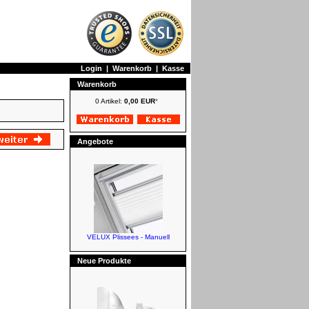
Login
|
Warenkorb
|
Kasse
Warenkorb
0 Artikel:
0,00 EUR
*
Angebote
VELUX Plissees - Manuell
Neue Produkte