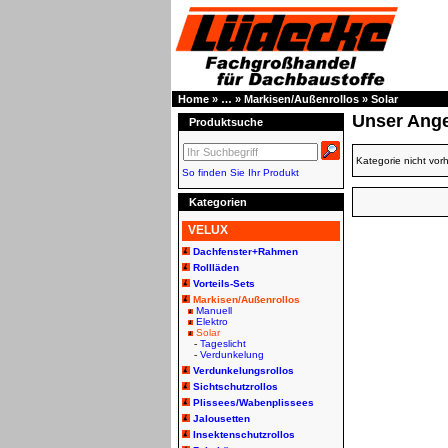
Home
»
…
»
Markisen/Außenrollos
»
Solar
Unser Ang
Produktsuche
Kategorie nicht vo
So finden Sie Ihr Produkt
Kategorien
VELUX
Dachfenster+Rahmen
Rollläden
Vorteils-Sets
Markisen/Außenrollos
Manuell
Elektro
Solar
-
Tageslicht
-
Verdunkelung
Verdunkelungsrollos
Sichtschutzrollos
Plissees/Wabenplissees
Jalousetten
Insektenschutzrollos