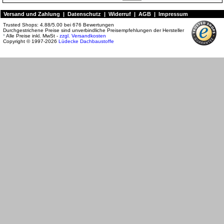
Versand und Zahlung
|
Datenschutz
|
Widerruf
|
AGB
|
Impressum
Trusted Shops:
4.88
/
5.00
bei
676
Bewertungen
Durchgestrichene Preise sind unverbindliche Preisempfehlungen der Hersteller
*
Alle Preise inkl. MwSt -
zzgl. Versandkosten
Copyright © 1997-2026
Lüdecke Dachbaustoffe