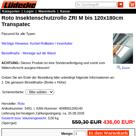
Kategorien
|
Login
|
Warenkorb
|
Kasse
Roto Insektenschutzrollo ZRI M bis 120x180cm
Transpatec
Passend für alle Typen
Wichtige Hinweise: Kurbel-Rollladen / Innenfutter
Bestellmaße - Montage auf die Wand
ACHTUNG:
Dieses Produkt ist eine Sonderanfertigung und somit vom
Widerrufsrecht ausgeschlossen!
Zoom
Geben Sie am Ende der Bestellung bitte unbedingt folgende Informationen an:
1. Die genauen Bestellmaße (Breite x Höhe)
Schienenfarbe:
Hersteller:
Roto
Artikelnummer:
5491
| EAN-Nummer:
4048001206140
Lieferung bei heutigem Zahlungseingang: ca. 25.08.2026
Gewicht bzw. Volumengewicht
: 3,00 kg
559,30 EUR
436,00 EUR
*
(Sperrgut)
Menge: