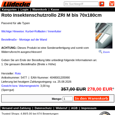
Kategorien
|
Login
|
Warenkorb
|
Kasse
Roto Insektenschutzrollo ZRI M bis 70x180cm
Passend für alle Typen
Wichtige Hinweise: Kurbel-Rollladen / Innenfutter
Bestellmaße - Montage auf die Wand
ACHTUNG:
Dieses Produkt ist eine Sonderanfertigung und somit vom
Widerrufsrecht ausgeschlossen!
Zoom
Geben Sie am Ende der Bestellung bitte unbedingt folgende Informationen an:
1. Die genauen Bestellmaße (Breite x Höhe)
Hersteller:
Roto
Artikelnummer:
5477
| EAN-Nummer:
4048001205990
Lieferung bei heutigem Zahlungseingang: ca. 25.08.2026
Gewicht bzw. Volumengewicht
: 3,00 kg
357,00 EUR
278,00 EUR
*
(Sperrgut)
Menge:
Versand und Zahlung
|
Datenschutz
|
Widerruf
|
AGB
|
Impressum
Trusted Shops:
4.88
/
5.00
bei
674
Bewertungen