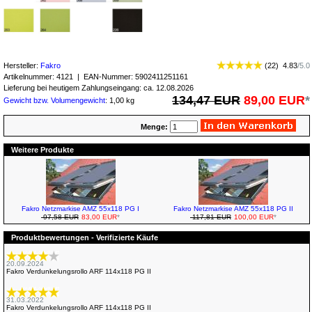
Hersteller:
Fakro
(
22
)
4.83
/
5.0
Artikelnummer:
4121
| EAN-Nummer:
5902411251161
Lieferung bei heutigem Zahlungseingang: ca. 12.08.2026
134,47 EUR
89,00 EUR
*
Gewicht bzw. Volumengewicht
: 1,00 kg
Menge:
Weitere Produkte
Fakro Netzmarkise AMZ 55x118 PG I
Fakro Netzmarkise AMZ 55x118 PG II
97,58 EUR
83,00 EUR
*
117,81 EUR
100,00 EUR
*
Produktbewertungen - Verifizierte Käufe
20.09.2024
Fakro Verdunkelungsrollo ARF 114x118 PG II
31.03.2022
Fakro Verdunkelungsrollo ARF 114x118 PG II