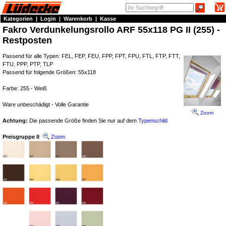
Kategorien
|
Login
|
Warenkorb
|
Kasse
Fakro Verdunkelungsrollo ARF 55x118 PG II (255) -
Restposten
Passend für alle Typen: FEL, FEP, FEU, FPP, FPT, FPU, FTL, FTP, FTT,
FTU, PPP, PTP, TLP
Passend für folgende Größen: 55x118
Farbe: 255 - Weiß
Ware unbeschädigt - Volle Garantie
Zoom
Achtung:
Die passende Größe finden Sie nur auf dem
Typenschild
Preisgruppe II
Zoom