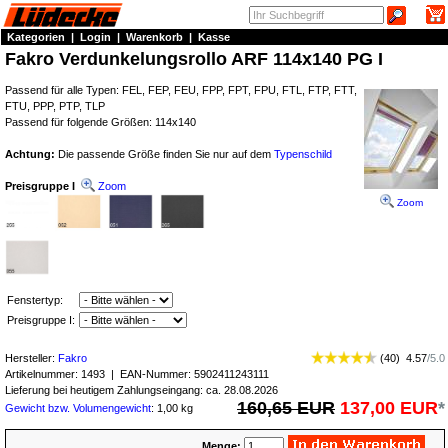
Kategorien
|
Login
|
Warenkorb
|
Kasse
Fakro Verdunkelungsrollo ARF 114x140 PG I
Passend für alle Typen: FEL, FEP, FEU, FPP, FPT, FPU, FTL, FTP, FTT,
FTU, PPP, PTP, TLP
Passend für folgende Größen: 114x140
Achtung:
Die passende Größe finden Sie nur auf dem
Typenschild
Preisgruppe I
Zoom
Zoom
Fenstertyp:
Preisgruppe I:
Hersteller:
Fakro
(
40
)
4.57
/
5.0
Artikelnummer:
1493
| EAN-Nummer:
5902411243111
Lieferung bei heutigem Zahlungseingang: ca. 28.08.2026
160,65 EUR
137,00 EUR
*
Gewicht bzw. Volumengewicht
: 1,00 kg
Menge: