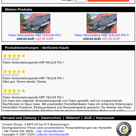
Weitere Produkte
Fakro Netzmarkise AMZ 114x140 PG I
Fakro Netzmarkise AMZ 114x140 PG II
166,60 EUR
142,00 EUR
*
236,81 EUR
201,00 EUR
*
Produktbewertungen - Verifizierte Käufe
25.09.2024
Fakro Verdunkelungsrollo ARF 66x118 PG I
04.05.2021
Fakro Verdunkelungsrollo ARF 78x118 PG I
Alles gut. Gerne wieder. Danke
24.08.2020
Fakro Verdunkelungsrollo ARF 78x118 PG I
Ich habe das originale Verdunkelungsrollo von Fakro gewählt, weil ich entsprechende
Dachfenster im Haus habe. Mit universellen Fremdfabrikaten habe ich schlechte Erfahrungen
hinsichtlich Passform, Einbauaufwand und Gesamtergebnis gemacht. Da stimmte das Preis-
Leistungssverhältnis nicht. Allerdings bin ich mit den originalen Fakro-Rollos auch nicht
wirklich zufrieden. Die Maße (Einbaubreite) stimmten nicht ganz, was dazu führe, dass ich
eines der Rollos nacharbeiten musste, damit es überhaupt passt. Das zweite Rolle passte
Versand und Zahlung
|
Datenschutz
|
Widerruf
|
AGB
|
Impressum
etwas besser. Bei beiden Rollos "entspannte" sich aufgrund der nicht genauen Passung in
den Fenstern die Rollofeder während des Einbaus, so dass die Rollo-Kassette
Trusted Shops:
4.88
/
5.00
bei
674
Bewertungen
auseinandergenommen und das Rollo neu gespannt werden musste. Die Rollos sind
Durchgestrichene Preise sind unverbindliche Preisempfehlungen der Hersteller
diesbezüglich offenbar ziemlich empfindlich. Allgemein könnte man mit der angegebenen
*
Alle Preise inkl. MwSt -
zzgl. Versandkosten
Einbauzeit von 30 min gut hinkommen, wenn alles wie geplannt klappt, die Einbaumaße im
Copyright © 1997-2026
Lüdecke Dachbaustoffe