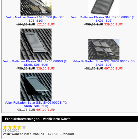
Velux Markise Manuell MHL S00 (für S06,
Velux Rollladen Elektro SML SK06 0000K (für
S08, S10)
SK06, S06)
164,22 EUR
122,00 EUR
*
759,22 EUR
539,00 EUR
*
Velux Rollladen Elektro SML SK06 0000S (für
Velux Rollladen Solar SSL SK06 0000K (für
SK06, S06, 606)
SK06, S06)
759,22 EUR
539,00 EUR
*
981,75 EUR
697,00 EUR
*
Velux Rollladen Solar SSL SK06 0000S (für
SK06, S06, 606)
981,75 EUR
697,00 EUR
*
Produktbewertungen - Verifizierte Käufe
23.06.2026
Velux Wabenplissee Manuell FHC FK08 Standard