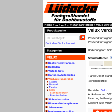
Home
»
…
»
…
»
…
»
Standardfarben
»
Velux Verdu
Velux Verd
Produktsuche
Passend für folg
Passend für folgen
So finden Sie Ihr Produkt
Bedienungsart: Sola
Kategorien
VELUX
Standardfarben
Dachfenster+Rahmen
Rollläden
Vorteils-Sets
Markisen/Außenrollos
Farbe/Dekor Stand
Verdunkelungsrollos
Schienenfarbe:
Classic
Manuell
Elektro
Solar
Hersteller:
Velux
-
Standardfarben
Artikelnummer:
302
-
Premiumfarben
Lieferung bei heut
Sichtschutzrollos
Gewicht bzw. Volum
Plissees/Wabenplissees
Jalousetten
Insektenschutzrollos