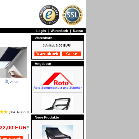
Login
|
Warenkorb
|
Kasse
Warenkorb
0 Artikel:
0,00 EUR
*
Angebote
Zoom
Roto Sonnenschutz und Zubehör
(
36
)
4.88
/
5.0
Neue Produkte
FAKRO Schwingfenster
22,00 EUR
*