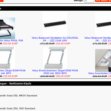
Menge:
e
Velux Balanced Ventilation für GGU/GGL
Velux Balanced Ventil
 für Velux FK08, F08
FK.. - ZZZ 214K GF0
FK.. - ZZZ 2
UR
524,00 EUR
*
171,36 EUR
134,00 EUR
*
171,36 EUR
13
hmen Ziegel EDW FK08
Velux Eindeckrahmen Ziegel EDW FK08
 inkl. BFX
2000 inkl. BDX+BFX
Velux Innenfutter 
UR
115,00 EUR
*
204,68 EUR
158,00 EUR
*
304,64 EUR
24
gen - Verifizierte Käufe
srollo Solar DSL MK04 Standard
srollo Solar DSL S06 Standard