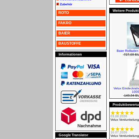
Zubehör
Weitere Produkt
ROTO
FAKRO
BAIER
BAUSTOFFE
Baier Rollladen
Informationen
727,09 E
Velux Eindeckra
1000
149,94 E
Produktbewertun
03.08.2026
Velux Verdunkelung
10.07.2026
Google Translator
Velux Verdunkelung