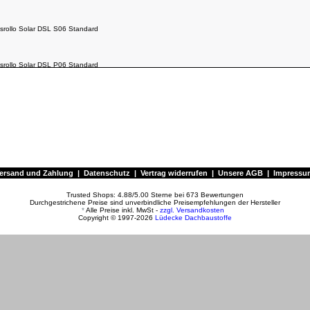
srollo Solar DSL S06 Standard
srollo Solar DSL P06 Standard
srollo Solar DSL P06 Standard
srollo Solar DSL C04 Standard
srollo Solar DSL F06 Standard
ersand und Zahlung
|
Datenschutz
|
Vertrag widerrufen
|
Unsere AGB
|
Impressu
Trusted Shops:
4.88
/
5.00
Sterne bei
673
Bewertungen
Durchgestrichene Preise sind unverbindliche Preisempfehlungen der Hersteller
*
Alle Preise inkl. MwSt -
zzgl. Versandkosten
Copyright © 1997-2026
Lüdecke Dachbaustoffe
srollo Solar DSL FK06 Standard
srollo Solar DSL P06 Standard
mpfehlen.
srollo Solar DSL P06 Standard