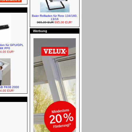
Baier Rollladen für Roto 134/160,
13/16
965,09 EUR
695,00 EUR
*
Roto Verdunkelungsrollos -
Manuell
Werbung
FAKRO Sonnenschutz und
ation für GPU/GPL
Zubehör
14K PF0
4,00 EUR
*
Baustoffe
LSB FK08 2000
4,00 EUR
*
VELUX Schwingfenster
VELUX Dachfenster und