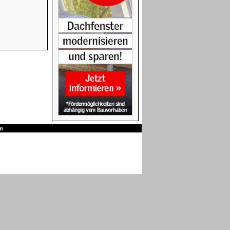
Eindeckrahmen
FAKRO Verdunkelungsrollos
VELUX Klapp-Schwingfenster
m
VELUX Verdunkelungsrollos -
Elektro