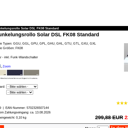
nkelungsrollo Solar DSL FK08 Standard
unkelungsrollo Solar DSL FK08 Standard
ende Typen: GGU, GGL, GPU, GPL, GHU, GHL, GTU, GTL, GXU, GXL
de Größen: FK08
r - inkl. Funk-Wandschalter
Zoom
ard:
9
| EAN-Nummer:
5702326507144
igem Zahlungseingang: ca. 13.08.2026
299,88 EUR
2
engewicht: 0,10 kg