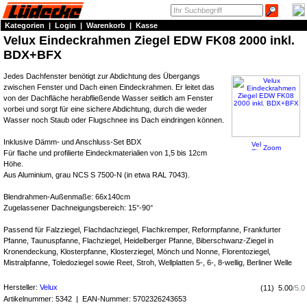
Kategorien
|
Login
|
Warenkorb
|
Kasse
Velux Eindeckrahmen Ziegel EDW FK08 2000 inkl.
BDX+BFX
Jedes Dachfenster benötigt zur Abdichtung des Übergangs
zwischen Fenster und Dach einen Eindeckrahmen. Er leitet das
von der Dachfläche herabfließende Wasser seitlich am Fenster
vorbei und sorgt für eine sichere Abdichtung, durch die weder
Wasser noch Staub oder Flugschnee ins Dach eindringen können.
Inklusive Dämm- und Anschluss-Set BDX
Zoom
Für flache und profilierte Eindeckmaterialien von 1,5 bis 12cm
Höhe.
Aus Aluminium, grau NCS S 7500-N (in etwa RAL 7043).
Blendrahmen-Außenmaße: 66x140cm
Zugelassener Dachneigungsbereich: 15°-90°
Passend für Falzziegel, Flachdachziegel, Flachkremper, Reformpfanne, Frankfurter
Pfanne, Taunuspfanne, Flachziegel, Heidelberger Pfanne, Biberschwanz-Ziegel in
Kronendeckung, Klosterpfanne, Klosterziegel, Mönch und Nonne, Florentoziegel,
Mistralpfanne, Toledoziegel sowie Reet, Stroh, Wellplatten 5-, 6-, 8-wellig, Berliner Welle
Hersteller:
Velux
(
11
)
5.00
/
5.0
Artikelnummer:
5342
| EAN-Nummer:
5702326243653