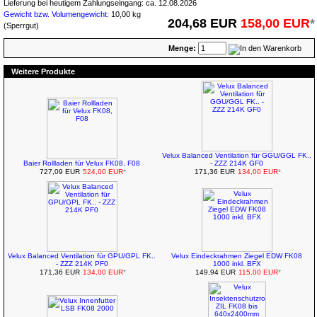
Lieferung bei heutigem Zahlungseingang: ca. 12.08.2026
Gewicht bzw. Volumengewicht
: 10,00 kg
204,68 EUR
158,00 EUR
*
(Sperrgut)
Menge:
Weitere Produkte
Velux Balanced Ventilation für GGU/GGL FK..
Baier Rollladen für Velux FK08, F08
- ZZZ 214K GF0
727,09 EUR
524,00 EUR
*
171,36 EUR
134,00 EUR
*
Velux Balanced Ventilation für GPU/GPL FK..
Velux Eindeckrahmen Ziegel EDW FK08
- ZZZ 214K PF0
1000 inkl. BFX
171,36 EUR
134,00 EUR
*
149,94 EUR
115,00 EUR
*