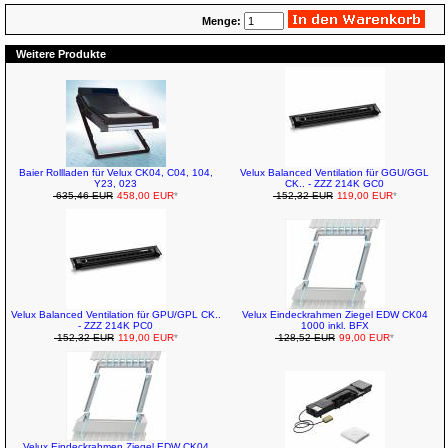
Menge:
Weitere Produkte
Baier Rollladen für Velux CK04, C04, 104,
Velux Balanced Ventilation für GGU/GGL
Y23, 023
CK.. - ZZZ 214K GC0
635,46 EUR
458,00 EUR
*
152,32 EUR
119,00 EUR
*
Velux Balanced Ventilation für GPU/GPL CK..
Velux Eindeckrahmen Ziegel EDW CK04
- ZZZ 214K PC0
1000 inkl. BFX
152,32 EUR
119,00 EUR
*
128,52 EUR
99,00 EUR
*
Velux Eindeckrahmen Ziegel EDW CK04