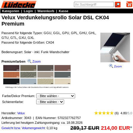
Kategorien
|
Login
|
Warenkorb
|
Kasse
Velux Verdunkelungsrollo Solar DSL CK04
Premium
Passend für folgende Typen: GGU, GGL, GPU, GPL, GHU, GHL,
GTU, GTL, GXU, GXL
Passend für folgende Größen: CK04
Bedienungsart: Solar - inkl. Funk-Wandschalter
Premiumfarben
Zoom
Zoom
Farbe/Dekor Premium:
Schienenfarbe:
Hersteller:
Velux
(
6
)
4.80
/
5.0
Artikelnummer:
3043
| EAN-Nummer:
5702327762757
Lieferung bei heutigem Zahlungseingang: ca. 18.08.2026
289,17 EUR
214,00 EUR
*
Gewicht bzw. Volumengewicht
: 0,10 kg