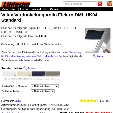
Kategorien
|
Login
|
Warenkorb
|
Kasse
Velux Verdunkelungsrollo Elektro DML UK04
Standard
Passend für folgende Typen: GGU, GGL, GPU, GPL, GHU, GHL,
GTU, GTL, GXU, GXL
Passend für folgende Größen: UK04
Bedienungsart: Elektro - inkl. Funk-Wandschalter
Zum Betrieb des Elektro-Verdunkelungsrollos wird eine
Steuerung
für Einzelbedienung oder ein Elektro-Nachrüst-Set
benötigt, die als
Zoom
Zubehör ebenfalls bei uns erhältlich sind.
Standardfarben
Zoom
Farbe/Dekor Standard:
Schienenfarbe:
Hersteller:
Velux
(
1
)
5.00
/
5.0
Artikelnummer:
3230
| EAN-Nummer:
5702326456312
Lieferung bei heutigem Zahlungseingang: ca. 18.08.2026