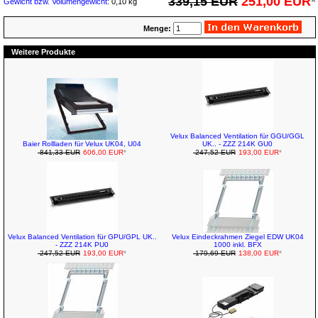
339,15 EUR
251,00 EUR
*
Gewicht bzw. Volumengewicht
: 0,10 kg
Menge:
Weitere Produkte
Velux Balanced Ventilation für GGU/GGL
Baier Rollladen für Velux UK04, U04
UK.. - ZZZ 214K GU0
841,33 EUR
606,00 EUR
*
247,52 EUR
193,00 EUR
*
Velux Balanced Ventilation für GPU/GPL UK..
Velux Eindeckrahmen Ziegel EDW UK04
- ZZZ 214K PU0
1000 inkl. BFX
247,52 EUR
193,00 EUR
*
179,69 EUR
138,00 EUR
*