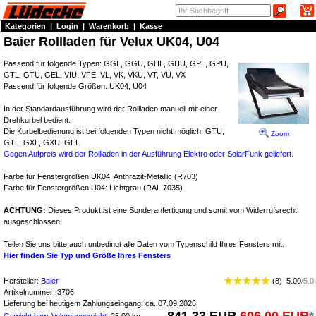
Kategorien
|
Login
|
Warenkorb
|
Kasse
Baier Rollladen für Velux UK04, U04
Passend für folgende Typen: GGL, GGU, GHL, GHU, GPL, GPU,
GTL, GTU, GEL, VIU, VFE, VL, VK, VKU, VT, VU, VX
Passend für folgende Größen: UK04, U04
In der Standardausführung wird der Rollladen manuell mit einer
Drehkurbel bedient.
Die Kurbelbedienung ist bei folgenden Typen nicht möglich: GTU,
Zoom
GTL, GXL, GXU, GEL
Gegen Aufpreis wird der Rollladen in der Ausführung Elektro oder SolarFunk geliefert.
Farbe für Fenstergrößen UK04: Anthrazit-Metallic (R703)
Farbe für Fenstergrößen U04: Lichtgrau (RAL 7035)
ACHTUNG:
Dieses Produkt ist eine Sonderanfertigung und somit vom Widerrufsrecht
ausgeschlossen!
Teilen Sie uns bitte auch unbedingt alle Daten vom Typenschild Ihres Fensters mit.
Hier finden Sie Typ und Größe Ihres Fensters
Hersteller:
Baier
(
8
)
5.00
/
5.0
Artikelnummer:
3706
Lieferung bei heutigem Zahlungseingang: ca. 07.09.2026