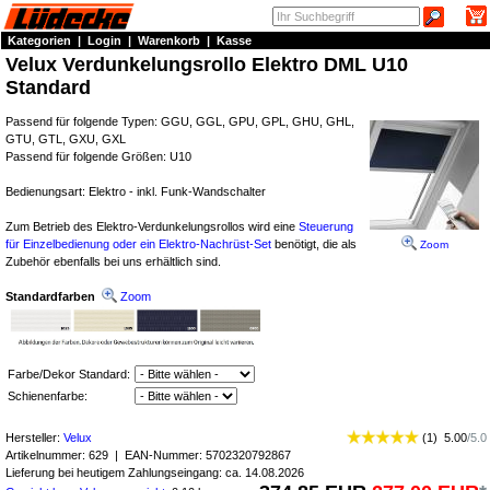
Kategorien
|
Login
|
Warenkorb
|
Kasse
Velux Verdunkelungsrollo Elektro DML U10
Standard
Passend für folgende Typen: GGU, GGL, GPU, GPL, GHU, GHL,
GTU, GTL, GXU, GXL
Passend für folgende Größen: U10
Bedienungsart: Elektro - inkl. Funk-Wandschalter
Zum Betrieb des Elektro-Verdunkelungsrollos wird eine
Steuerung
für Einzelbedienung oder ein Elektro-Nachrüst-Set
benötigt, die als
Zoom
Zubehör ebenfalls bei uns erhältlich sind.
Standardfarben
Zoom
Farbe/Dekor Standard:
Schienenfarbe:
Hersteller:
Velux
(
1
)
5.00
/
5.0
Artikelnummer:
629
| EAN-Nummer:
5702320792867
Lieferung bei heutigem Zahlungseingang: ca. 14.08.2026