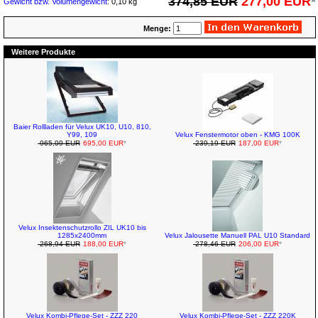
374,85 EUR
277,00 EUR
*
Gewicht bzw. Volumengewicht
: 0,10 kg
Menge:
Weitere Produkte
Baier Rollladen für Velux UK10, U10, 810,
Y99, 109
Velux Fenstermotor oben - KMG 100K
965,09 EUR
695,00 EUR
*
239,19 EUR
187,00 EUR
*
Velux Insektenschutzrollo ZIL UK10 bis
1285x2400mm
Velux Jalousette Manuell PAL U10 Standard
268,94 EUR
188,00 EUR
*
278,46 EUR
206,00 EUR
*
Velux Kombi-Pflege-Set - ZZZ 220
Velux Kombi-Pflege-Set - ZZZ 220K