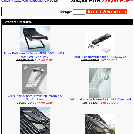
304,64 EUR
225,00 EUR
*
Gewicht bzw. Volumengewicht
: 0,10 kg
Menge:
Weitere Produkte
Baier Rollladen für Velux MK08, MK34, M08,
M34, 308, Y47, 047
Velux Fenstermotor oben - KMG 100K
749,70 EUR
540,00 EUR
*
239,19 EUR
187,00 EUR
*
Velux Insektenschutzrollo ZIL MK06 bis
760x2000mm
Velux Jalousette Manuell PAL M08 Standard
210,63 EUR
147,00 EUR
*
186,83 EUR
138,00 EUR
*