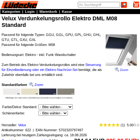
Kategorien
|
Login
|
Warenkorb
|
Kasse
Velux Verdunkelungsrollo Elektro DML M08
Standard
Passend für folgende Typen: GGU, GGL, GPU, GPL, GHU, GHL,
GTU, GTL, GXU, GXL
Passend für folgende Größen: M08
Bedienungsart: Elektro - inkl. Funk-Wandschalter
Zum Betrieb des Elektro-Verdunkelungsrollos wird eine
Steuerung
für Einzelbedienung oder ein Elektro-Nachrüst-Set
benötigt, die als
Zoom
Zubehör ebenfalls bei uns erhältlich sind.
Standardfarben
Zoom
Farbe/Dekor Standard:
Schienenfarbe:
Hersteller:
Velux
(
1
)
5.00
/
5.0
Artikelnummer:
622
| EAN-Nummer:
5702320797497
Lieferung bei heutigem Zahlungseingang: ca. 18.08.2026