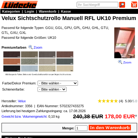
Kategorien
|
Login
|
Warenkorb
|
Kasse
Velux Sichtschutzrollo Manuell RFL UK10 Premium
Passend für folgende Typen: GGU, GGL, GPU, GPL, GHU, GHL, GTU,
GTL, GXU, GXL
Passend für folgende Größen: UK10
Premiumfarben
Zoom
Zoom
Farbe/Dekor Premium:
Schienenfarbe:
Hersteller:
Velux
(
4
)
5.00
/
5.0
Artikelnummer:
3356
| EAN-Nummer:
5702327433275
Lieferung bei heutigem Zahlungseingang: ca. 17.08.2026
240,38 EUR
178,00 EUR
*
Gewicht bzw. Volumengewicht
: 0,10 kg
Menge: