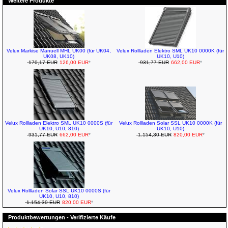
Weitere Produkte
Velux Markise Manuell MHL UK00 (für UK04,
Velux Rollladen Elektro SML UK10 0000K (für
UK08, UK10)
UK10, U10)
170,17 EUR
126,00 EUR
*
931,77 EUR
662,00 EUR
*
Velux Rollladen Elektro SML UK10 0000S (für
Velux Rollladen Solar SSL UK10 0000K (für
UK10, U10, 810)
UK10, U10)
931,77 EUR
662,00 EUR
*
1.154,30 EUR
820,00 EUR
*
Velux Rollladen Solar SSL UK10 0000S (für
UK10, U10, 810)
1.154,30 EUR
820,00 EUR
*
Produktbewertungen - Verifizierte Käufe