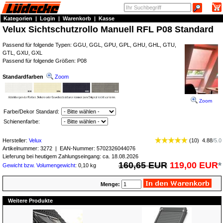
Kategorien
|
Login
|
Warenkorb
|
Kasse
Velux Sichtschutzrollo Manuell RFL P08 Standard
Passend für folgende Typen: GGU, GGL, GPU, GPL, GHU, GHL, GTU,
GTL, GXU, GXL
Passend für folgende Größen: P08
Standardfarben
Zoom
Zoom
Farbe/Dekor Standard:
Schienenfarbe:
Hersteller:
Velux
(
10
)
4.88
/
5.0
Artikelnummer:
3272
| EAN-Nummer:
5702326044076
Lieferung bei heutigem Zahlungseingang: ca. 18.08.2026
160,65 EUR
119,00 EUR
*
Gewicht bzw. Volumengewicht
: 0,10 kg
Menge:
Weitere Produkte