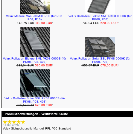
Velux Markise Manuell MHL P00 (für P06,
Velux Rollladen Elektro SML PK08 0000K (für
P08, P10)
PK08, P08)
148,75 EUR
110,00 EUR
*
733,04 EUR
520,00 EUR
*
Velux Rollladen Elektro SML PK08 0000S (für
Velux Rollladen Solar SSL PK08 0000K (für
PK08, P08, 408)
PK08, P08)
733,04 EUR
520,00 EUR
*
955,57 EUR
678,00 EUR
*
Velux Rollladen Solar SSL PK08 0000S (für
PK08, P08, 408)
955,57 EUR
678,00 EUR
*
Produktbewertungen - Verifizierte Käufe
01.04.2026
Velux Sichtschutzrollo Manuell RFL P06 Standard