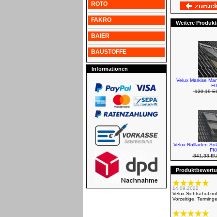
ROTO
FAKRO
Weitere Produkt
BAIER
BAUSTOFFE
Informationen
Velux Markise Man
F0
120,19 E
Velux Rollladen So
FK
841,33 E
Produktbewertun
14.09.2022
Velux Sichtschutzr
Vorzeitige, Termin