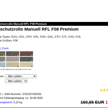
schutzrollo Manuell RFL F08 Premium
tschutzrollo Manuell RFL F08 Premium
ende Typen: GGU, GGL, GPU, GPL, GHU, GHL, GTU, GTL, GXU, GXL
de Größen: F08
Zoom
ium:
8
| EAN-Nummer:
5702327430335
igem Zahlungseingang: ca. 18.08.2026
160,65 EUR
1
mengewicht
: 0,10 kg