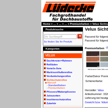
Home
»
…
»
…
»
…
»
Premiumfarben
»
Velux Sicht
Velux Sich
Produktsuche
Passend für folg
Passend für folgen
So finden Sie Ihr Produkt
Premiumfarben
Kategorien
VELUX
Dachfenster+Rahmen
Rollläden
Vorteils-Sets
Markisen/Außenrollos
Farbe/Dekor Prem
Verdunkelungsrollos
Sichtschutzrollos
Schienenfarbe:
Manuell
-
Standardfarben
-
Premiumfarben
Hersteller:
Velux
Plissees/Wabenplissees
Artikelnummer:
332
Jalousetten
Lieferung bei heut
Insektenschutzrollos
Gewicht bzw. Volu
Zubehör