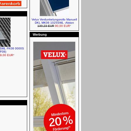
Velux Verdunkelungsrollo Manuell
DKL MK06 1025SWL -Aktion
139,23 EUR
90,00 EUR
*
Werbung
VELUX Plissees - Manuell
ro SML FK08 0000S
 F08)
9,00 EUR
*
FAKRO Klapp-Schwingfenster
Baier Rollläden für ROTO