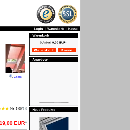
Login
|
Warenkorb
|
Kasse
Warenkorb
0 Artikel:
0,00 EUR
*
Angebote
Zoom
(
4
)
5.00
/
5.0
Neue Produkte
19,00 EUR
*
VELUX Vorteils-Sets Markise +
Sichtschutzrollo