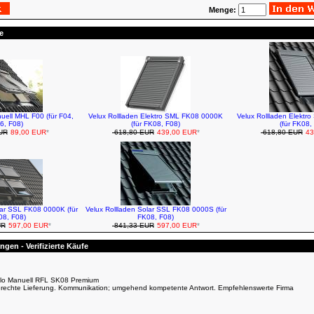
Menge:
e
uell MHL F00 (für F04,
Velux Rollladen Elektro SML FK08 0000K
Velux Rollladen Elekt
6, F08)
(für FK08, F08)
(für FK08,
UR
89,00 EUR
*
618,80 EUR
439,00 EUR
*
618,80 EUR
43
lar SSL FK08 0000K (für
Velux Rollladen Solar SSL FK08 0000S (für
08, F08)
FK08, F08)
UR
597,00 EUR
*
841,33 EUR
597,00 EUR
*
gen - Verifizierte Käufe
ollo Manuell RFL SK08 Premium
gerechte Lieferung. Kommunikation; umgehend kompetente Antwort. Empfehlenswerte Firma