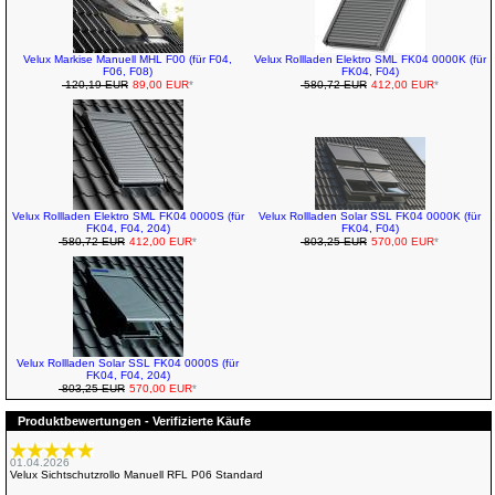
Velux Markise Manuell MHL F00 (für F04,
Velux Rollladen Elektro SML FK04 0000K (für
F06, F08)
FK04, F04)
120,19 EUR
89,00 EUR
*
580,72 EUR
412,00 EUR
*
Velux Rollladen Elektro SML FK04 0000S (für
Velux Rollladen Solar SSL FK04 0000K (für
FK04, F04, 204)
FK04, F04)
580,72 EUR
412,00 EUR
*
803,25 EUR
570,00 EUR
*
Velux Rollladen Solar SSL FK04 0000S (für
FK04, F04, 204)
803,25 EUR
570,00 EUR
*
Produktbewertungen - Verifizierte Käufe
01.04.2026
Velux Sichtschutzrollo Manuell RFL P06 Standard