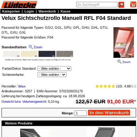
Kategorien
|
Login
|
Warenkorb
|
Kasse
Velux Sichtschutzrollo Manuell RFL F04 Standard
Passend für folgende Typen: GGU, GGL, GPU, GPL, GHU, GHL, GTU,
GTL, GXU, GXL
Passend für folgende Größen: F04
Standardfarben
Zoom
Zoom
Farbe/Dekor Standard:
Schienenfarbe:
Hersteller:
Velux
(
10
)
4.88
/
5.0
Artikelnummer:
3257
| EAN-Nummer:
5702326031175
Lieferung bei heutigem Zahlungseingang: ca. 18.08.2026
122,57 EUR
91,00 EUR
*
Gewicht bzw. Volumengewicht
: 0,10 kg
Menge:
Weitere Produkte