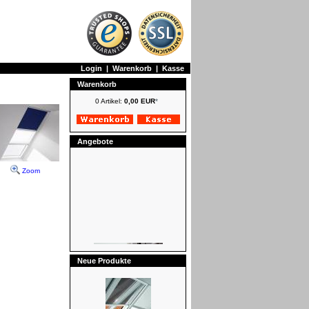
Login
|
Warenkorb
|
Kasse
Warenkorb
0 Artikel:
0,00 EUR
*
Angebote
Zoom
Neue Produkte
Roto Eindeckrahmen EDR für
Dachfenster R8/R3