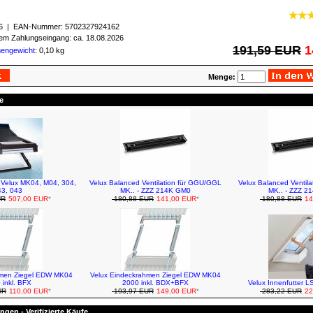
6
| EAN-Nummer:
5702327924162
igem Zahlungseingang: ca. 18.08.2026
191,59 EUR
1
mengewicht
: 0,10 kg
Menge:
e
r Velux MK04, M04, 304,
Velux Balanced Ventilation für GGU/GGL
Velux Balanced Ventil
3, 043
MK.. - ZZZ 214K GM0
MK.. - ZZZ 2
UR
507,00 EUR
*
180,88 EUR
141,00 EUR
*
180,88 EUR
14
hmen Ziegel EDW MK04
Velux Eindeckrahmen Ziegel EDW MK04
 inkl. BFX
2000 inkl. BDX+BFX
Velux Innenfutter 
UR
110,00 EUR
*
193,97 EUR
149,00 EUR
*
283,22 EUR
22
gen - Verifizierte Käufe