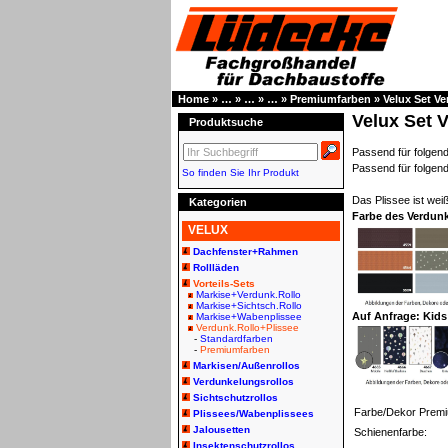
Home
»
…
»
…
»
…
»
Premiumfarben
»
Velux Set V
Velux Set 
Produktsuche
Passend für folg
Passend für folge
So finden Sie Ihr Produkt
Das Plissee ist weiß
Kategorien
Farbe des Verdun
VELUX
Dachfenster+Rahmen
Rollläden
Vorteils-Sets
Markise+Verdunk.Rollo
Markise+Sichtsch.Rollo
Auf Anfrage: Kids
Markise+Wabenplissee
Verdunk.Rollo+Plissee
-
Standardfarben
-
Premiumfarben
Markisen/Außenrollos
Verdunkelungsrollos
Sichtschutzrollos
Farbe/Dekor Prem
Plissees/Wabenplissees
Jalousetten
Schienenfarbe:
Insektenschutzrollos