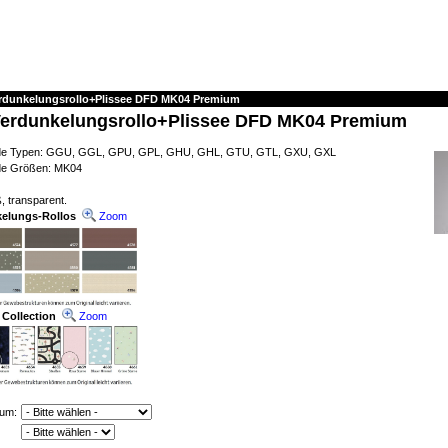
erdunkelungsrollo+Plissee DFD MK04 Premium
Verdunkelungsrollo+Plissee DFD MK04 Premium
ende Typen: GGU, GGL, GPU, GPL, GHU, GHL, GTU, GTL, GXU, GXL
nde Größen: MK04
, transparent.
kelungs-Rollos
Zoom
 Collection
Zoom
ium: