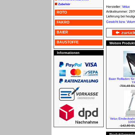
Zubehör
Hersteller:
Velux
Artikelnummer:
297
ROTO
Lieferung bei heut
Gewicht bzw. Volu
FAKRO
BAIER
BAUSTOFFE
Weitere Produkt
Informationen
Baier Rollladen fü
Y4
704,48 E
Velux Eindeckra
1000
142,80 E
Produktbewertun