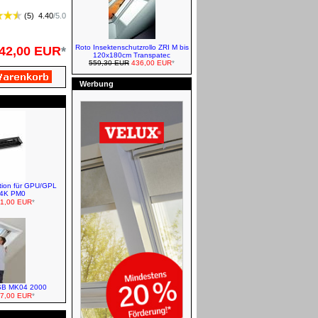
(
5
)
4.40
/
5.0
Roto Insektenschutzrollo ZRI M bis
42,00 EUR
*
120x180cm Transpatec
VELUX Markisen/Außenrollos
559,30 EUR
436,00 EUR
*
Werbung
Restposten
FAKRO Klapp-Schwingfenster
ation für GPU/GPL
14K PM0
1,00 EUR
*
Roto Markisen/Außenrollos -
Manuell
LSB MK04 2000
7,00 EUR
*