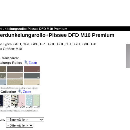
erdunkelungsrollo+Plissee DFD M10 Premium
Verdunkelungsrollo+Plissee DFD M10 Premium
ende Typen: GGU, GGL, GPU, GPL, GHU, GHL, GTU, GTL, GXU, GXL
nde Größen: M10
, transparent.
kelungs-Rollos
Zoom
 Collection
Zoom
ium: