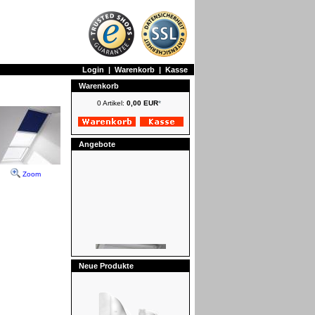
Login
|
Warenkorb
|
Kasse
Warenkorb
0 Artikel:
0,00 EUR
*
Angebote
Zoom
Neue Produkte
VELUX Verdunkelungsrollos -