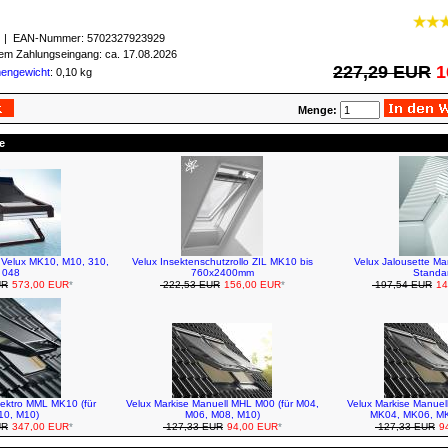
| EAN-Nummer:
5702327923929
igem Zahlungseingang: ca. 17.08.2026
227,29 EUR
1
mengewicht
: 0,10 kg
Menge:
e
r Velux MK10, M10, 310,
Velux Insektenschutzrollo ZIL MK10 bis
Velux Jalousette M
048
760x2400mm
Standa
UR
573,00 EUR
*
222,53 EUR
156,00 EUR
*
197,54 EUR
14
lektro MML MK10 (für
Velux Markise Manuell MHL M00 (für M04,
Velux Markise Manuel
0, M10)
M06, M08, M10)
MK04, MK06, M
UR
347,00 EUR
*
127,33 EUR
94,00 EUR
*
127,33 EUR
94