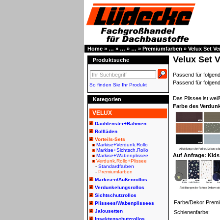
Home
»
…
»
…
»
…
»
Premiumfarben
»
Velux Set V
Velux Set 
Produktsuche
Passend für folg
Passend für folge
So finden Sie Ihr Produkt
Das Plissee ist weiß
Kategorien
Farbe des Verdun
VELUX
Dachfenster+Rahmen
Rollläden
Vorteils-Sets
Markise+Verdunk.Rollo
Markise+Sichtsch.Rollo
Auf Anfrage: Kids
Markise+Wabenplissee
Verdunk.Rollo+Plissee
-
Standardfarben
-
Premiumfarben
Markisen/Außenrollos
Verdunkelungsrollos
Sichtschutzrollos
Farbe/Dekor Prem
Plissees/Wabenplissees
Jalousetten
Schienenfarbe:
Insektenschutzrollos