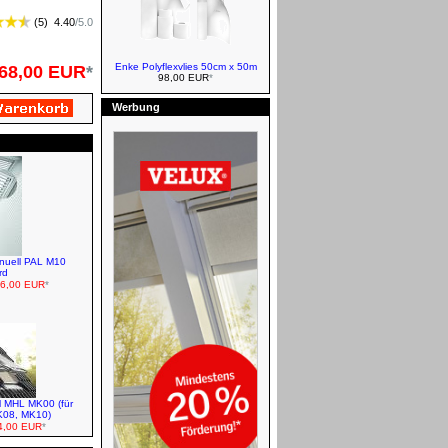
Elektro
(
5
)
4.40
/
5.0
Enke Polyflexvlies 50cm x 50m
68,00 EUR
*
98,00 EUR
*
Werbung
Roto Verdunkelungsrollos -
Manuell - Farben Standard
anuell PAL M10
rd
VELUX Jalousetten - Manuell
6,00 EUR
*
l MHL MK00 (für
K08, MK10)
VELUX Insektenschutzrollos
,00 EUR
*