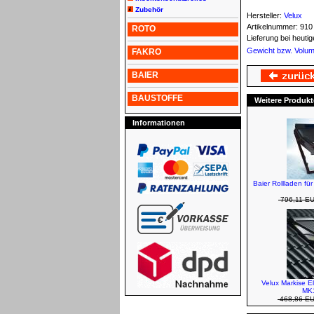
Zubehör
Hersteller:
Velux
Artikelnummer:
910
ROTO
Lieferung bei heut
Gewicht bzw. Volu
FAKRO
BAIER
BAUSTOFFE
Weitere Produkt
Informationen
Baier Rollladen fü
796,11 E
Velux Markise E
MK1
468,86 E